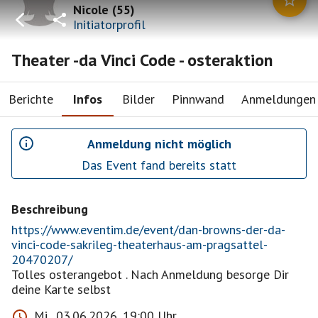
Nicole
(
55
)
Initiatorprofil
Theater -da Vinci Code - osteraktion
Berichte
Infos
Bilder
Pinnwand
Anmeldungen
Anmeldung nicht möglich
Das Event fand bereits statt
Beschreibung
https://www.eventim.de/event/dan-browns-der-da-
vinci-code-sakrileg-theaterhaus-am-pragsattel-
20470207/
Tolles osterangebot . Nach Anmeldung besorge Dir
deine Karte selbst
Mi., 03.06.2026, 19:00 Uhr