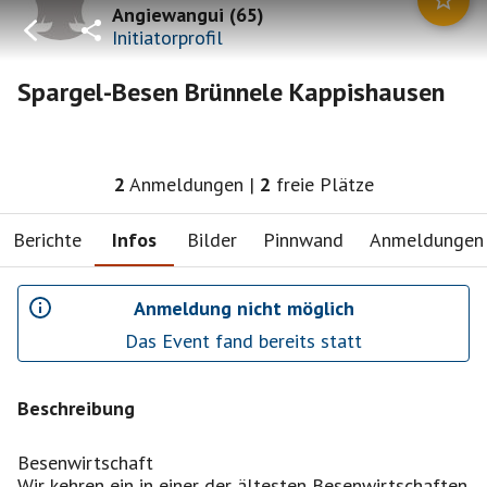
Angiewangui
(
65
)
Initiatorprofil
Spargel-Besen Brünnele Kappishausen
2
Anmeldungen
|
2
freie Plätze
Berichte
Infos
Bilder
Pinnwand
Anmeldungen
Anmeldung nicht möglich
Das Event fand bereits statt
Beschreibung
Besenwirtschaft
Wir kehren ein in einer der ältesten Besenwirtschaften