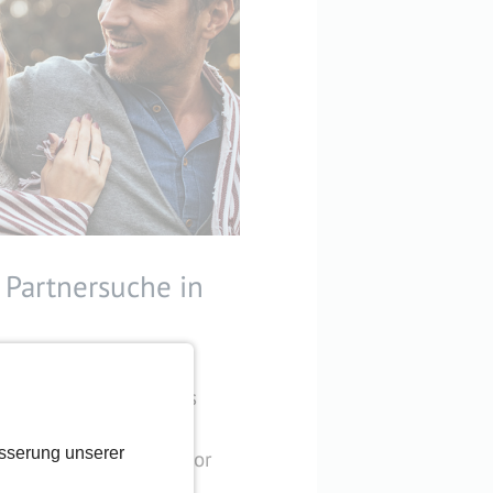
 Partnersuche in
2
hr auf oberflächliches
igen dir, wie
sserung unserer
gart auch anders und vor
ieren kann.