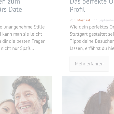
gen zum
Das perfekte O
rs Date
Profil
Von
Mashaal
22. Septembe
die unangenehme Stille
Wie dein perfektes On
i kann man sie leicht
Stuttgart gestaltet s
 dir die besten Fragen
Tipps deine Besucher
nicht nur Spaß
lassen, erfährst du hie
ch wichtige Infos über
.
Mehr erfahren