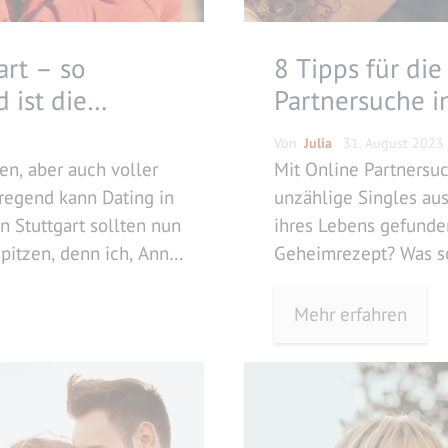
art – so
8 Tipps für die
 ist die
Partnersuche in
eiße Dates und
Von
Julia
31. August 2023
schaften
en, aber auch voller
Mit Online Partnersu
regend kann Dating in
unzählige Singles aus
in Stuttgart sollten nun
ihres Lebens gefunden
pitzen, denn ich, Anna,
Geheimrezept? Was so
esem
Singles unbedingt be
eiten, die Dating-Welt
auf Partnersuche ge
Mehr erfahren
n, sowie Tipps, worauf
uns die 8 wichtigsten
t. Traumhafte Dates, bei
Online Partnersuche
hemie stimmt, warten
verraten euch hier di
n
…
Weiterlesen