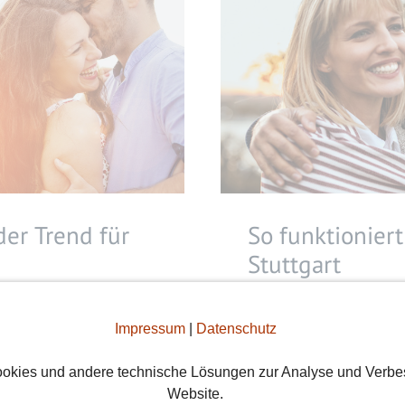
der Trend für
So funktioniert
Stuttgart
023
Von
Julia
5. Dezember 202
 Du die Chance, Deinen
Hast du keine Lust me
Impressum
|
Datenschutz
Ohne Dating Stress,
Online Dating? Wir ze
okies und andere technische Lösungen zur Analyse und Verbe
 Gefühl. Der neue
Partnersuche in Stutt
Website.
s.
allem besser funktion