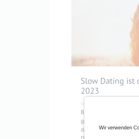
Slow Dating ist 
2023
Von
Bernadette
12. Januar 2
Beim Slow Dating hast
große Liebe zu finden. 
Wir verwenden Co
dafür mit viel Zeit und
Dating Trend für Single