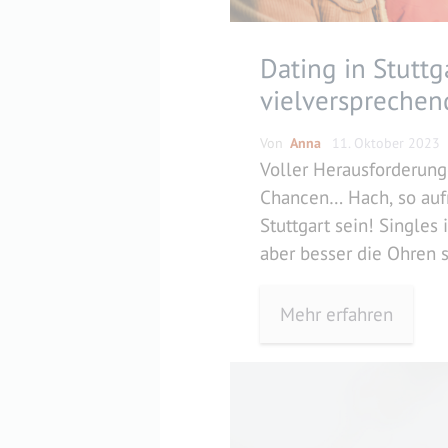
Dating in Stuttg
vielversprechend
Metropole für h
Von
Anna
11. Oktober 2023
Seelenverwandt
Voller Herausforderung
Chancen… Hach, so auf
Stuttgart sein! Singles 
aber besser die Ohren s
präsentiere euch in di
Blogbeitrag 3 Möglichk
Mehr erfahren
in Stuttgart zu erkunde
ihr dabei achten sollte
denen garantiert die C
auf euch …
Weiterlese