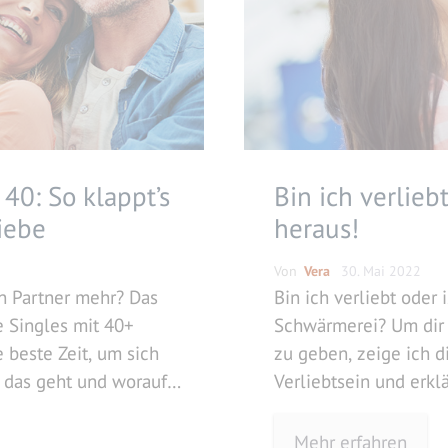
40: So klappt’s
Bin ich verlieb
iebe
heraus!
Von
Vera
30. Mai 2022
n Partner mehr? Das
Bin ich verliebt oder 
 Singles mit 40+
Schwärmerei? Um dir 
e beste Zeit, um sich
zu geben, zeige ich d
e das geht und worauf
Verliebtsein und erkl
e ab 40 ankommt,
zu einer Schwärmerei
Mehr erfahren