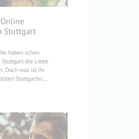
 Online
 Stuttgart
che haben schon
 Stuttgart die Liebe
. Doch was ist ihr
llten Stuttgarter
achten, wenn sie online
hen möchten? Wir haben
 Dos und Don’ts der
 genauer angesehen und
e besten Tipps. Damit ihr