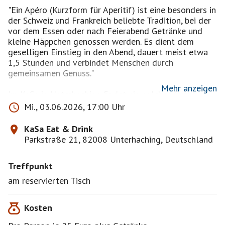
"Ein Apéro (Kurzform für Aperitif) ist eine besonders in
der Schweiz und Frankreich beliebte Tradition, bei der
vor dem Essen oder nach Feierabend Getränke und
kleine Häppchen genossen werden. Es dient dem
geselligen Einstieg in den Abend, dauert meist etwa
1,5 Stunden und verbindet Menschen durch
gemeinsamen Genuss."
Mehr anzeigen
Im KaSa in Unterhaching findet ein solches Event am
03.06.2026 statt. Kulinarisch gibt es bunte
Mi., 03.06.2026, 17:00 Uhr
mediterrane Tapas und Antipasti, dazu Live-Musik ...
klingt gut und ich weiß aus Erfahrung, dass die Küche
KaSa Eat & Drink
dort sehr lecker ist.
Parkstraße 21, 82008 Unterhaching, Deutschland
Wer hat Zeit und Lust mitzukommen?
Treffpunkt
am reservierten Tisch
Kosten