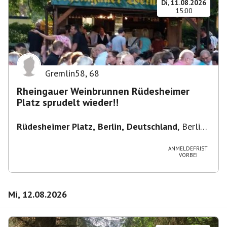
Di, 11.08.2026
15:00
Gremlin58
,
68
Rheingauer Weinbrunnen Rüdesheimer
Platz sprudelt wieder!!
Rüdesheimer Platz, Berlin, Deutschland
,
Berlin-
Wilmersdorf Rüdesheimer Platz
ANMELDEFRIST
VORBEI
Mi, 12.08.2026