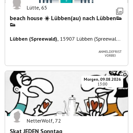
Lütte
,
65
beach house ☀️ Lübben(au) nach Lübben👟
👟
Lübben (Spreewald)
,
15907 Lübben (Spreewald),
Deutschland
ANMELDEFRIST
VORBEI
Morgen, 09.08.2026
13:00
NetterWolf
,
72
Skat JEDEN Sonntag