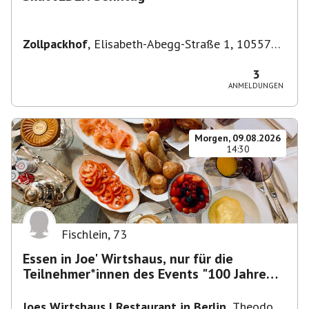
Zollpackhof
,
Elisabeth-Abegg-Straße 1, 10557
Berlin, Deutschland
3
ANMELDUNGEN
Morgen, 09.08.2026
14:30
Fischlein
,
73
Essen in Joe' Wirtshaus, nur für die
Teilnehmer*innen des Events "100 Jahre
Funkturm"
Joes Wirtshaus | Restaurant in Berlin
,
Theodor-