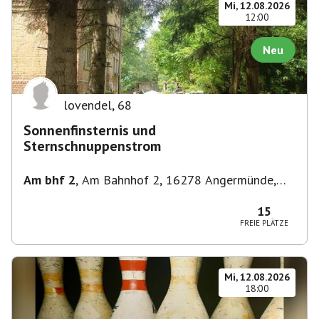
Mi, 12.08.2026
12:00
Neu
lovendel
,
68
Sonnenfinsternis und
Sternschnuppenstrom
Am bhf 2
,
Am Bahnhof 2, 16278 Angermünde,
Deutschland
15
FREIE PLÄTZE
Mi, 12.08.2026
18:00