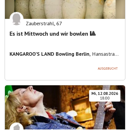
Zauberstrahl
,
67
Es ist Mittwoch und wir bowlen 🎱
KANGAROO'S LAND Bowling Berlin
,
Hansastraße
236, 13051 Berlin-Bezirk Lichtenberg,
Deutschland
AUSGEBUCHT
Mi, 12.08.2026
18:00