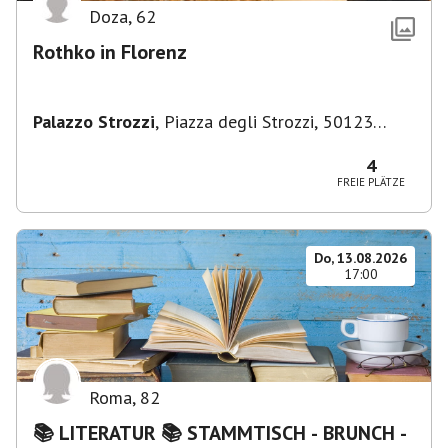
Doza
,
62
Rothko in Florenz
Palazzo Strozzi
,
Piazza degli Strozzi, 50123
Firenze FI, Italien
4
FREIE PLÄTZE
Do, 13.08.2026
17:00
Roma
,
82
📚 LITERATUR 📚 STAMMTISCH - BRUNCH -