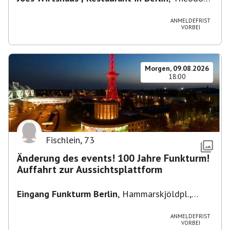
Heuss-Platz 10, 14052 Berlin, U Theodor- Heuss
-Platz
ANMELDEFRIST
VORBEI
Morgen, 09.08.2026
18:00
Fischlein
,
73
Änderung des events! 100 Jahre Funkturm!
Auffahrt zur Aussichtsplattform
Eingang Funkturm Berlin
,
Hammarskjöldpl.,
14055 Berlin, Deutschland
ANMELDEFRIST
VORBEI