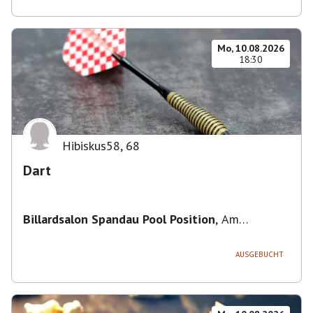
Mo, 10.08.2026
18:30
Hibiskus58
,
68
Dart
Billardsalon Spandau Pool Position
,
Am
Juliusturm 31, 13599 Berlin, Deutschland
AUSGEBUCHT