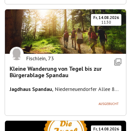
Fr, 14.08.2026
11:30
Fischlein
,
73
Kleine Wanderung von Tegel bis zur
Bürgerablage Spandau
Jagdhaus Spandau
,
Niederneuendorfer Allee 80,
13587 Berlin
AUSGEBUCHT
Fr, 14.08.2026