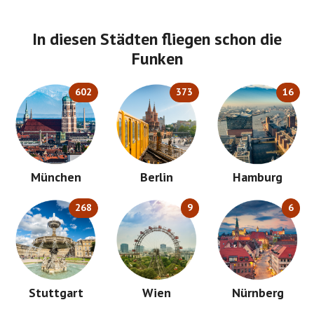
In diesen Städten fliegen schon die
Funken
602
373
16
München
Berlin
Hamburg
268
9
6
Stuttgart
Wien
Nürnberg