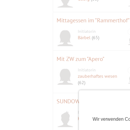
Mittagessen im "Rammerthof"
Initiatorin
Bärbel
(65)
Mit ZW zum "Apero"
Initiatorin
zauberhaftes wesen
(62)
SUNDOWNER, Weingärtner Ma
Initiator
Klaus
(67)
Wir verwenden Co