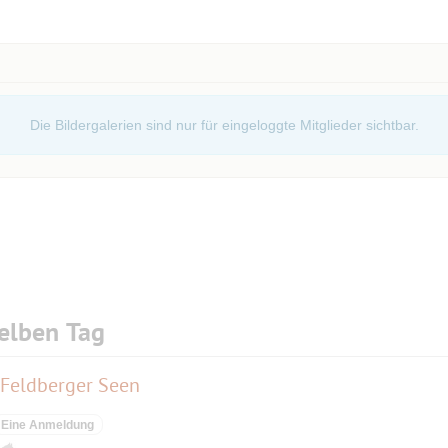
Die Bildergalerien sind nur für eingeloggte Mitglieder sichtbar.
elben Tag
 Feldberger Seen
Eine Anmeldung