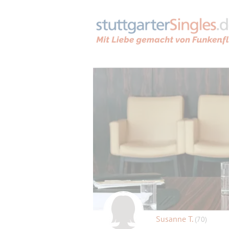
Susanne T.
(70)