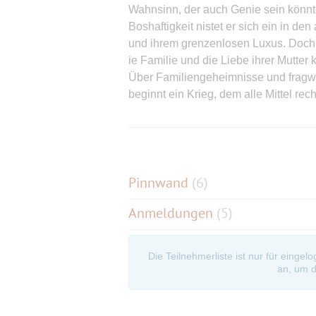
Wahnsinn, der auch Genie sein könnte.
Boshaftigkeit nistet er sich ein in de
und ihrem grenzenlosen Luxus. Doch d
ie Familie und die Liebe ihrer Mutter 
Über Familiengeheimnisse und fragw
beginnt ein Krieg, dem alle Mittel recht
Beginn 15 Uhr / DF / 123 Min. / Filmst
Ich kaufe die Tickets online, da das C
n der Kasse anstehen möchte. Daher b
Pinnwand
(
6
)
Anmeldungen
(5)
Die Teilnehmerliste ist nur für eingel
an, um d