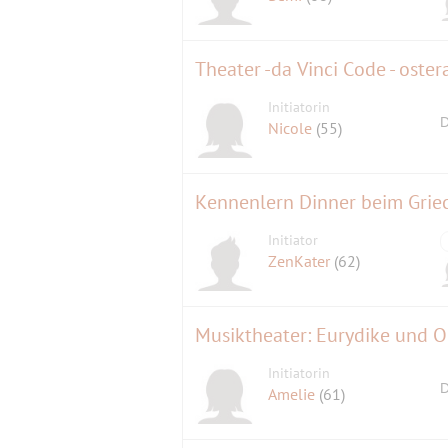
Theater -da Vinci Code - oster
Initiatorin
D
Nicole
(55)
Kennenlern Dinner beim Grie
Initiator
ZenKater
(62)
Musiktheater: Eurydike und 
Initiatorin
D
Amelie
(61)