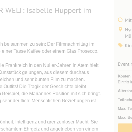
 WELT: Isabelle Huppert im
Mit
Nym
Mün
ch beisammen zu sein: Der Filmnachmittag im
Kin
ve einer Tasse Kaffee oder einem Glas Prosecco.
Eventi
die Frankreich in den Nuller-Jahren in Atem hielt.
 Kunststück gelungen, aus diesem durchaus
Kosten
reichen und sehr bunten Film zu machen.
Eintritt 
 Outfits! Die Tragik der Geschichte bleibt
Altersb
Beispiel, die Mariannes Position mit sich bringt.
Teilneh
 sehr deutlich: Menschlichen Beziehungen ist
Max. Te
Max. Be
hönheit, Intelligenz und grenzenloser Macht. Sie
erschämtem Ehrgeiz und angetrieben von einem