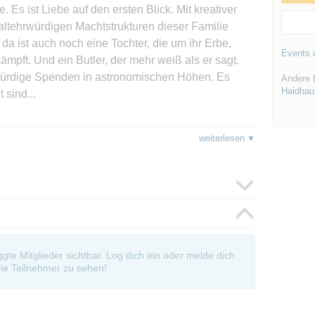
 Es ist Liebe auf den ersten Blick. Mit kreativer
n altehrwürdigen Machtstrukturen dieser Familie
a ist auch noch eine Tochter, die um ihr Erbe,
Events d
kämpft. Und ein Butler, der mehr weiß als er sagt.
ürdige Spenden in astronomischen Höhen. Es
Andere 
Haidhau
 sind...
art 24.04.
weiterlesen
inema nicht reserviert und ich nicht lange vorher
itte nur zuverlässige TN!
oggte Mitglieder sichtbar. Log dich ein oder melde dich
ie Teilnehmer zu sehen!