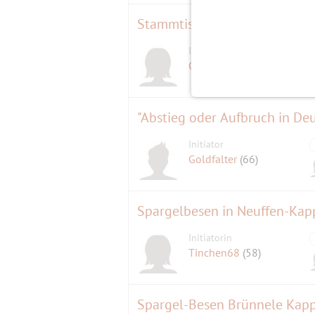
Stammtisch im Michaeligarte
Initiatorin
Genoveva2
(60)
"Abstieg oder Aufbruch in De
Initiator
Goldfalter
(66)
Spargelbesen in Neuffen-Kap
Initiatorin
Tinchen68
(58)
Spargel-Besen Brünnele Kap