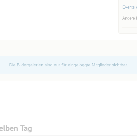
Events d
Andere 
Die Bildergalerien sind nur für eingeloggte Mitglieder sichtbar.
elben Tag