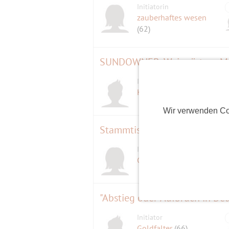
Initiatorin
zauberhaftes wesen
(62)
SUNDOWNER, Weingärtner Ma
Initiator
Klaus
(67)
Wir verwenden Co
Stammtisch im Michaeligarte
Initiatorin
Genoveva2
(60)
"Abstieg oder Aufbruch in De
Initiator
Goldfalter
(66)