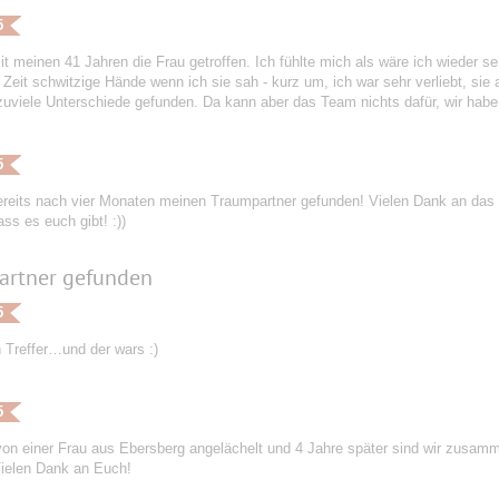
5
it meinen 41 Jahren die Frau getroffen. Ich fühlte mich als wäre ich wieder s
 Zeit schwitzige Hände wenn ich sie sah - kurz um, ich war sehr verliebt, si
zuviele Unterschiede gefunden. Da kann aber das Team nichts dafür, wir habe
5
ereits nach vier Monaten meinen Traumpartner gefunden! Vielen Dank an das 
ass es euch gibt! :))
artner gefunden
5
 Treffer…und der wars :)
5
von einer Frau aus Ebersberg angelächelt und 4 Jahre später sind wir zusam
ielen Dank an Euch!