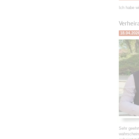
Ich habe w
Verheir
18.04.202
Sehr geehr
wahrschein