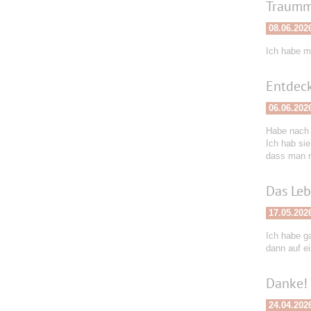
Traumm
08.06.202
Ich habe m
Entdeck
06.06.202
Habe nach 
Ich hab sie
dass man n
Das Leb
17.05.202
Ich habe ga
dann auf e
Danke!
24.04.202