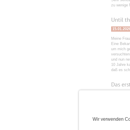
zu wenige M
Until t
15.01.202
Meine Frau
Eine Bekan
um mich ges
versuchten
und nun neu
10 Jahre ka
daß es schö
Das erst
03.01.202
Am 6.12.20
Mal live g
das Leben 
Wir verwenden Co
2026 hält v
weiter. Da