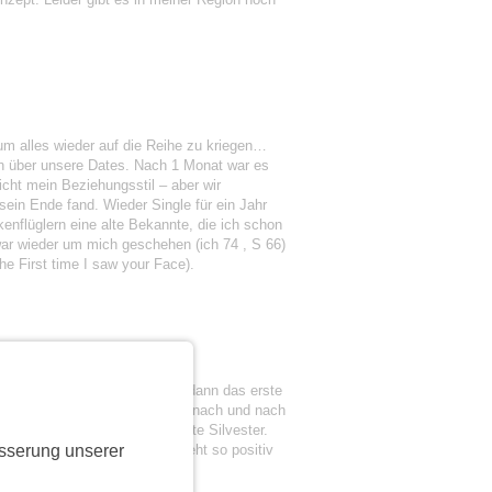
um alles wieder auf die Reihe zu kriegen…
ch über unsere Dates. Nach 1 Monat war es
icht mein Beziehungsstil – aber wir
ein Ende fand. Wieder Single für ein Jahr
enflüglern eine alte Bekannte, die ich schon
 war wieder um mich geschehen (ich 74 , S 66)
The First time I saw your Face).
. Am 2.1.2025 haben wir uns dann das erste
n wir unzertrennlich und haben nach und nach
einsam Weihnachten, das erste Silvester.
sserung unserer
 hoffe die Liebesgeschichte geht so positiv