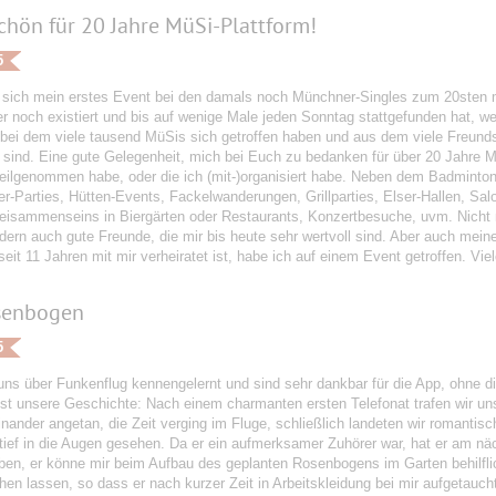
hön für 20 Jahre MüSi-Plattform!
5
t sich mein erstes Event bei den damals noch Münchner-Singles zum 20sten 
 noch existiert und bis auf wenige Male jeden Sonntag stattgefunden hat, wen
 bei dem viele tausend MüSis sich getroffen haben und aus dem viele Freun
 sind. Eine gute Gelegenheit, mich bei Euch zu bedanken für über 20 Jahre Mü
teilgenommen habe, oder die ich (mit-)organisiert habe. Neben dem Badminto
-Parties, Hütten-Events, Fackelwanderungen, Grillparties, Elser-Hallen, Sa
Beisammenseins in Biergärten oder Restaurants, Konzertbesuche, uvm. Nicht n
dern auch gute Freunde, die mir bis heute sehr wertvoll sind. Aber auch meine
seit 11 Jahren mit mir verheiratet ist, habe ich auf einem Event getroffen. Vi
senbogen
5
uns über Funkenflug kennengelernt und sind sehr dankbar für die App, ohne d
 ist unsere Geschichte: Nach einem charmanten ersten Telefonat trafen wir u
inander angetan, die Zeit verging im Fluge, schließlich landeten wir romant
tief in die Augen gesehen. Da er ein aufmerksamer Zuhörer war, hat er am nä
ben, er könne mir beim Aufbau des geplanten Rosenbogens im Garten behilflic
hen lassen, so dass er nach kurzer Zeit in Arbeitskleidung bei mir aufgetauc