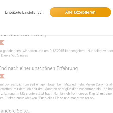
5
Alle akzeptieren
Erweiterte Einstellungen
ichte ist zu komplex um hier alles zu erzählen:-) Es ist einfach nur wunderb
ebes Funkenflug Team.
und Nora Fortsetzung
5
ja geschrieben, wir hatten uns am 9.12.2015 kennengelernt. Nun feiern wir den
. Danke Wr. Singles
End nach einer unschönen Erfahrung
5
nflug-Team, ich bin seit einigen Tagen kein Mitglied mehr. Vielen Dank für a
etroffen, mit dem ich seit drei Monaten sehr glücklich zusammen bin. Ich hab
Erfahrung im März unterstützt habt. Nun bin ich froh, dieses Kapitel mit ein
ure Funken zurückdenken. Euch alles Liebe und macht weiter so!
 andere Seite...