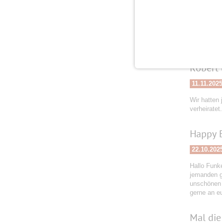
20.11.202
Meine Gesch
an Euch li
Robert 
11.11.202
Wir hatten 
verheiratet
Happy 
22.10.202
Hallo Funke
jemanden g
unschönen 
gerne an e
Mal die