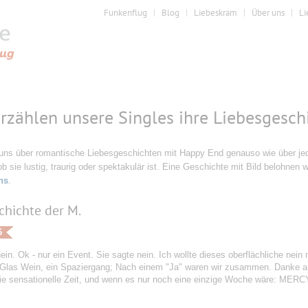
Funkenflug
Blog
Liebeskram
Über uns
Li
erzählen unsere Singles ihre Liebesgesch
 uns über romantische Liebesgeschichten mit Happy End genauso wie über jede
ob sie lustig, traurig oder spektakulär ist. Eine Geschichte mit Bild belohnen w
ns
.
chichte der M.
6
ein. Ok - nur ein Event. Sie sagte nein. Ich wollte dieses oberflächliche nein 
 Glas Wein, ein Spaziergang; Nach einem "Ja" waren wir zusammen. Danke an
ie sensationelle Zeit, und wenn es nur noch eine einzige Woche wäre: MERC