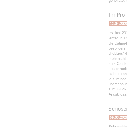
geheiratet 
Ihr Pro
12.04.202
Im Juni 201
lebten in T
die Dating-
besonders, 
„Hobbies“?!
mehr nicht.
zum Glück 
später meld
nicht zu a
ja zuminde
überschaub
zum Glück b
Angst, dass
Seriöse
09.03.202
Sehr seriös