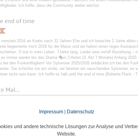
itglieder. Ich hoffe, dass die Community weiter wächst.
he end of time
6
 verstarb 2016 an Krebs nach 32 Jahren Ehe und ich brauchte 2 Jahre allein 
nte begeisterte mich 2018 für die Müsis und wir hatten einen regen Austaus
chehen. S trat in mein Leben. 7Jahre lang. Leider eine on/off Beziehung – n
 es immer wieder bis das Drama 🎭in 3 Akten (3. Akt 7 Monate) Anfang 2025 s
 bei den Funkenflüglern! Vor Sylvester 2025/2026 entdeckte ich bei den Funk
nnte. Sie schickte mir ein smile, wir feierten ein rauschendes Sylvester, es
ner nicht sein kann. Ich hoffe es hält until the end of time (Roberta Flack - 
e Mal...
6
24 haben mein Partner und ich angefangen uns über Funkenflug zu schreiben
Impressum
|
Datenschutz
etroffen und am 9.1.2025 waren wir zusammen. ... Das weitere Jahr über ware
des anderen kennengelernt. Der erste gemeinsame Urlaub, das erste Mal gem
okies und andere technische Lösungen zur Analyse und Verbe
iel für uns bereit, denn im März ziehen wir in ein gemeinsames Häuschen. Ich
nke, dass ihr uns zusammen gebracht habt.
Website.