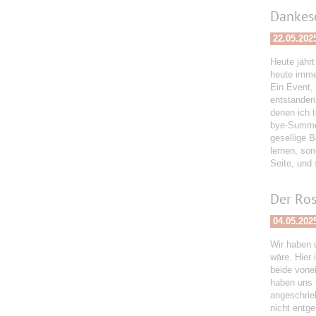
Dankesc
22.05.202
Heute jähr
heute immer
Ein Event,
entstanden
denen ich 
bye-Summer
gesellige 
lernen, son
Seite, und 
Der Ro
04.05.202
Wir haben 
wäre. Hier
beide vone
haben uns 
angeschrie
nicht entge