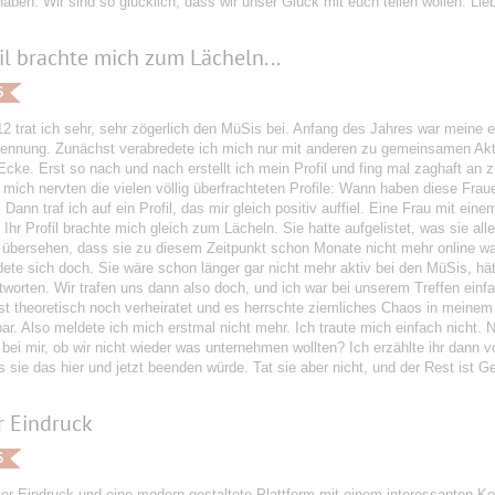
haben. Wir sind so glücklich, dass wir unser Glück mit euch teilen wollen. Li
fil brachte mich zum Lächeln...
6
2 trat ich sehr, sehr zögerlich den MüSis bei. Anfang des Jahres war meine e
rennung. Zunächst verabredete ich mich nur mit anderen zu gemeinsamen Aktivi
Ecke. Erst so nach und nach erstellt ich mein Profil und fing mal zaghaft an z
mich nervten die vielen völlig überfrachteten Profile: Wann haben diese Frauen
 Dann traf ich auf ein Profil, das mir gleich positiv auffiel. Eine Frau mit ei
 Ihr Profil brachte mich gleich zum Lächeln. Sie hatte aufgelistet, was sie alle
übersehen, dass sie zu diesem Zeitpunkt schon Monate nicht mehr online wa
ete sich doch. Sie wäre schon länger gar nicht mehr aktiv bei den MüSis, hät
ntworten. Wir trafen uns dann also doch, und ich war bei unserem Treffen ein
st theoretisch noch verheiratet und es herrschte ziemliches Chaos in meinem
ar. Also meldete ich mich erstmal nicht mehr. Ich traute mich einfach nicht.
ei mir, ob wir nicht wieder was unternehmen wollten? Ich erzählte ihr dann v
 sie das hier und jetzt beenden würde. Tat sie aber nicht, und der Rest ist Ge
r Eindruck
6
er Eindruck und eine modern gestaltete Plattform mit einem interessanten Ko