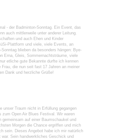
mal - der Badminton-Sonntag. Ein Event, das
n auch mittlerweile unter anderer Leitung.
dschaften und auch Ehen und Kinder
Si-Plattform und viele, viele Events, an
n-Sonntag blieben da besonders hängen: Bye-
lon Erna, Gleis, Sommernachtsträume, viele
ur etliche gute Bekannte durfte ich kennen
 Frau, die nun seit fast 17 Jahren an meiner
elen Dank und herzliche Grüße!
ie unser Traum nicht in Erfüllung gegangen
ns zum Open Air Blues Festival. Wir waren
isch gemeinsam auf einer Baumschaukel und
chsten Morgen die Chance ergriffen und mich
h sein. Dieses Angebot habe ich mir natürlich
ht war. Sein handwerkliches Geschick und