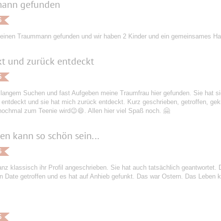
ann gefunden
6
einen Traummann gefunden und wir haben 2 Kinder und ein gemeinsames Ha
t und zurück entdeckt
6
langem Suchen und fast Aufgeben meine Traumfrau hier gefunden. Sie hat sic
 entdeckt und sie hat mich zurück entdeckt. Kurz geschrieben, getroffen, gekni
ochmal zum Teenie wird😉😄. Allen hier viel Spaß noch. 🤗
en kann so schön sein...
6
nz klassisch ihr Profil angeschrieben. Sie hat auch tatsächlich geantwortet.
in Date getroffen und es hat auf Anhieb gefunkt. Das war Ostern. Das Leben k
6