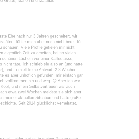
ebe Grüße, Marion und Matthias
rste Ehe nach nur 3 Jahren gescheitert, wir
täten, fühlte mich aber noch nicht bereit für
u schauen. Viele Profile gefielen mir nicht
 eigentlich Zeit zu arbeiten, bei so vielen
nem schönen Lächeln vor einer Kaffeetasse,
s nicht täte. Ich schrieb sie also an (und hatte
r), und…erhielt keine Antwort. 2-3 Wochen
te es aber unhöflich gefunden, mir einfach gar
fach vollkommen hin und weg. 😍 Aber ich war
 Kopf, und mein Selbstvertrauen war auch
 Nach etwa zwei Wochen meldete sie sich aber
on meiner aktuellen Situation und hatte große
schichte. Seit 2014 glücklichst verheiratet.
nzept. Leider gibt es in meiner Region noch