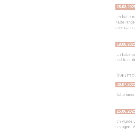
28.08.202
Ich hatte m
hatte lange
aber dann 
19.08.202
Ich habe b
und froh, d
Traump
30.07.202
Hatte einen
25.06.202
Ich wurde 
gezogen. V