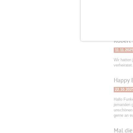
20.11.202
Meine Gesch
an Euch li
Robert 
11.11.202
Wir hatten 
verheiratet
Happy 
22.10.202
Hallo Funke
jemanden g
unschönen 
gerne an e
Mal die