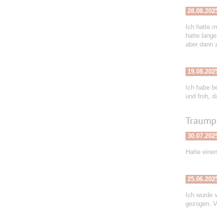
28.08.202
Ich hatte m
hatte lange
aber dann 
19.08.202
Ich habe b
und froh, d
Traump
30.07.202
Hatte einen
25.06.202
Ich wurde 
gezogen. V