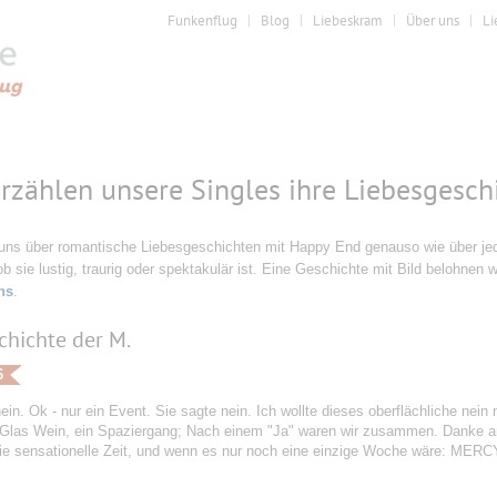
Funkenflug
Blog
Liebeskram
Über uns
Li
erzählen unsere Singles ihre Liebesgesch
 uns über romantische Liebesgeschichten mit Happy End genauso wie über jede
ob sie lustig, traurig oder spektakulär ist. Eine Geschichte mit Bild belohnen w
ns
.
chichte der M.
6
ein. Ok - nur ein Event. Sie sagte nein. Ich wollte dieses oberflächliche nein 
 Glas Wein, ein Spaziergang; Nach einem "Ja" waren wir zusammen. Danke an
ie sensationelle Zeit, und wenn es nur noch eine einzige Woche wäre: MERC