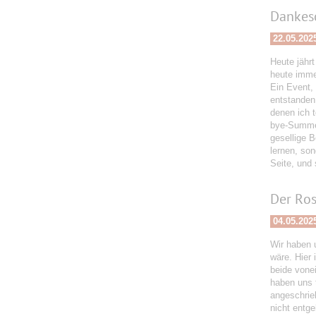
Dankesc
22.05.202
Heute jähr
heute immer
Ein Event,
entstanden
denen ich 
bye-Summer
gesellige 
lernen, son
Seite, und 
Der Ro
04.05.202
Wir haben 
wäre. Hier
beide vone
haben uns 
angeschrie
nicht entge