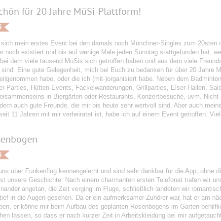
hön für 20 Jahre MüSi-Plattform!
5
t sich mein erstes Event bei den damals noch Münchner-Singles zum 20sten 
 noch existiert und bis auf wenige Male jeden Sonntag stattgefunden hat, wen
 bei dem viele tausend MüSis sich getroffen haben und aus dem viele Freun
 sind. Eine gute Gelegenheit, mich bei Euch zu bedanken für über 20 Jahre Mü
teilgenommen habe, oder die ich (mit-)organisiert habe. Neben dem Badminto
-Parties, Hütten-Events, Fackelwanderungen, Grillparties, Elser-Hallen, Sa
Beisammenseins in Biergärten oder Restaurants, Konzertbesuche, uvm. Nicht n
dern auch gute Freunde, die mir bis heute sehr wertvoll sind. Aber auch meine
seit 11 Jahren mit mir verheiratet ist, habe ich auf einem Event getroffen. Vi
senbogen
5
uns über Funkenflug kennengelernt und sind sehr dankbar für die App, ohne d
 ist unsere Geschichte: Nach einem charmanten ersten Telefonat trafen wir u
inander angetan, die Zeit verging im Fluge, schließlich landeten wir romant
tief in die Augen gesehen. Da er ein aufmerksamer Zuhörer war, hat er am nä
ben, er könne mir beim Aufbau des geplanten Rosenbogens im Garten behilflic
hen lassen, so dass er nach kurzer Zeit in Arbeitskleidung bei mir aufgetauc