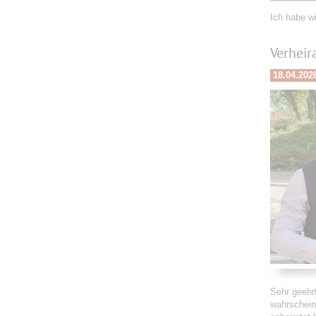
Ich habe w
Verheir
18.04.202
Sehr geehr
wahrschein