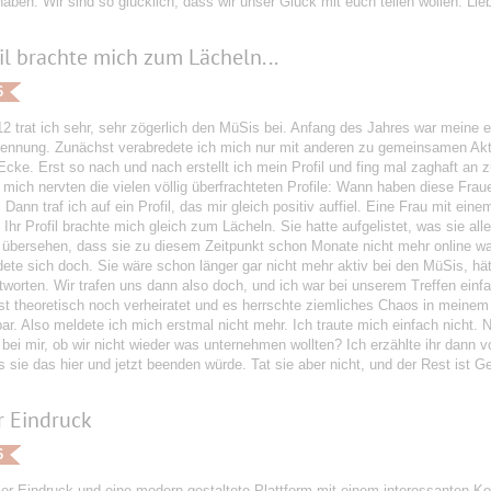
haben. Wir sind so glücklich, dass wir unser Glück mit euch teilen wollen. Li
fil brachte mich zum Lächeln...
6
2 trat ich sehr, sehr zögerlich den MüSis bei. Anfang des Jahres war meine e
rennung. Zunächst verabredete ich mich nur mit anderen zu gemeinsamen Aktivi
Ecke. Erst so nach und nach erstellt ich mein Profil und fing mal zaghaft an z
mich nervten die vielen völlig überfrachteten Profile: Wann haben diese Frauen
 Dann traf ich auf ein Profil, das mir gleich positiv auffiel. Eine Frau mit ei
 Ihr Profil brachte mich gleich zum Lächeln. Sie hatte aufgelistet, was sie alle
übersehen, dass sie zu diesem Zeitpunkt schon Monate nicht mehr online wa
ete sich doch. Sie wäre schon länger gar nicht mehr aktiv bei den MüSis, hät
ntworten. Wir trafen uns dann also doch, und ich war bei unserem Treffen ein
st theoretisch noch verheiratet und es herrschte ziemliches Chaos in meinem
ar. Also meldete ich mich erstmal nicht mehr. Ich traute mich einfach nicht.
ei mir, ob wir nicht wieder was unternehmen wollten? Ich erzählte ihr dann v
 sie das hier und jetzt beenden würde. Tat sie aber nicht, und der Rest ist Ge
r Eindruck
6
er Eindruck und eine modern gestaltete Plattform mit einem interessanten Ko