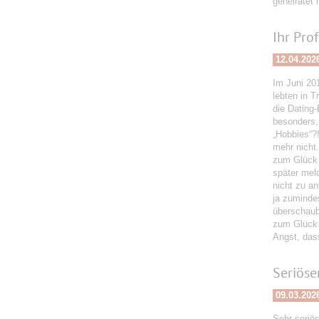
geheiratet 
Ihr Pro
12.04.202
Im Juni 201
lebten in T
die Dating-
besonders, 
„Hobbies“?!
mehr nicht.
zum Glück 
später meld
nicht zu a
ja zuminde
überschaub
zum Glück b
Angst, dass
Seriöse
09.03.202
Sehr seriös