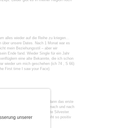
um alles wieder auf die Reihe zu kriegen…
ch über unsere Dates. Nach 1 Monat war es
icht mein Beziehungsstil – aber wir
ein Ende fand. Wieder Single für ein Jahr
enflüglern eine alte Bekannte, die ich schon
 war wieder um mich geschehen (ich 74 , S 66)
The First time I saw your Face).
. Am 2.1.2025 haben wir uns dann das erste
n wir unzertrennlich und haben nach und nach
einsam Weihnachten, das erste Silvester.
sserung unserer
 hoffe die Liebesgeschichte geht so positiv