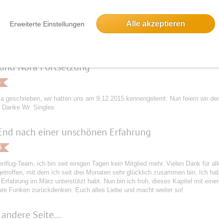
5
Alle akzeptieren
Erweiterte Einstellungen
ichte ist zu komplex um hier alles zu erzählen:-) Es ist einfach nur wunderb
ebes Funkenflug Team.
und Nora Fortsetzung
5
ja geschrieben, wir hatten uns am 9.12.2015 kennengelernt. Nun feiern wir den
. Danke Wr. Singles
End nach einer unschönen Erfahrung
5
nflug-Team, ich bin seit einigen Tagen kein Mitglied mehr. Vielen Dank für a
etroffen, mit dem ich seit drei Monaten sehr glücklich zusammen bin. Ich hab
Erfahrung im März unterstützt habt. Nun bin ich froh, dieses Kapitel mit ein
ure Funken zurückdenken. Euch alles Liebe und macht weiter so!
 andere Seite...