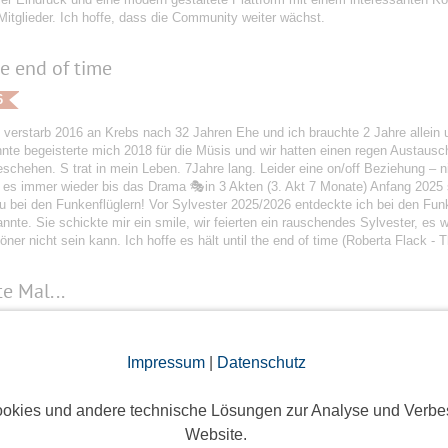
itglieder. Ich hoffe, dass die Community weiter wächst.
he end of time
6
 verstarb 2016 an Krebs nach 32 Jahren Ehe und ich brauchte 2 Jahre allein 
nte begeisterte mich 2018 für die Müsis und wir hatten einen regen Austaus
chehen. S trat in mein Leben. 7Jahre lang. Leider eine on/off Beziehung – n
 es immer wieder bis das Drama 🎭in 3 Akten (3. Akt 7 Monate) Anfang 2025 s
 bei den Funkenflüglern! Vor Sylvester 2025/2026 entdeckte ich bei den Funk
nnte. Sie schickte mir ein smile, wir feierten ein rauschendes Sylvester, es
ner nicht sein kann. Ich hoffe es hält until the end of time (Roberta Flack - 
e Mal...
6
24 haben mein Partner und ich angefangen uns über Funkenflug zu schreiben
Impressum
|
Datenschutz
etroffen und am 9.1.2025 waren wir zusammen. ... Das weitere Jahr über ware
des anderen kennengelernt. Der erste gemeinsame Urlaub, das erste Mal gem
okies und andere technische Lösungen zur Analyse und Verbe
iel für uns bereit, denn im März ziehen wir in ein gemeinsames Häuschen. Ich
nke, dass ihr uns zusammen gebracht habt.
Website.