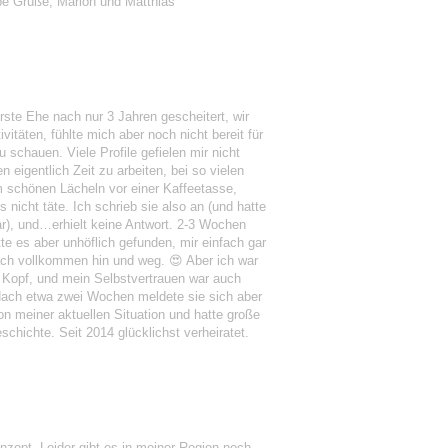
ebe Grüße, Marion und Matthias
rste Ehe nach nur 3 Jahren gescheitert, wir
täten, fühlte mich aber noch nicht bereit für
u schauen. Viele Profile gefielen mir nicht
 eigentlich Zeit zu arbeiten, bei so vielen
nem schönen Lächeln vor einer Kaffeetasse,
s nicht täte. Ich schrieb sie also an (und hatte
r), und…erhielt keine Antwort. 2-3 Wochen
te es aber unhöflich gefunden, mir einfach gar
fach vollkommen hin und weg. 😍 Aber ich war
 Kopf, und mein Selbstvertrauen war auch
 Nach etwa zwei Wochen meldete sie sich aber
on meiner aktuellen Situation und hatte große
schichte. Seit 2014 glücklichst verheiratet.
nzept. Leider gibt es in meiner Region noch