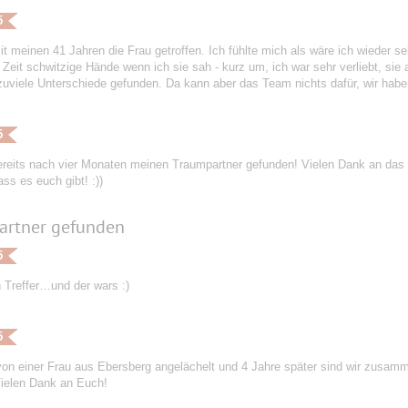
5
it meinen 41 Jahren die Frau getroffen. Ich fühlte mich als wäre ich wieder s
 Zeit schwitzige Hände wenn ich sie sah - kurz um, ich war sehr verliebt, si
zuviele Unterschiede gefunden. Da kann aber das Team nichts dafür, wir habe
5
ereits nach vier Monaten meinen Traumpartner gefunden! Vielen Dank an das 
ass es euch gibt! :))
artner gefunden
5
 Treffer…und der wars :)
5
von einer Frau aus Ebersberg angelächelt und 4 Jahre später sind wir zusam
ielen Dank an Euch!