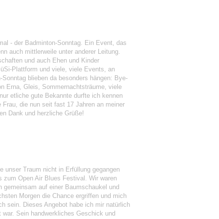
mal - der Badminton-Sonntag. Ein Event, das
n auch mittlerweile unter anderer Leitung.
dschaften und auch Ehen und Kinder
Si-Plattform und viele, viele Events, an
n-Sonntag blieben da besonders hängen: Bye-
lon Erna, Gleis, Sommernachtsträume, viele
ur etliche gute Bekannte durfte ich kennen
 Frau, die nun seit fast 17 Jahren an meiner
elen Dank und herzliche Grüße!
ie unser Traum nicht in Erfüllung gegangen
ns zum Open Air Blues Festival. Wir waren
isch gemeinsam auf einer Baumschaukel und
chsten Morgen die Chance ergriffen und mich
h sein. Dieses Angebot habe ich mir natürlich
ht war. Sein handwerkliches Geschick und