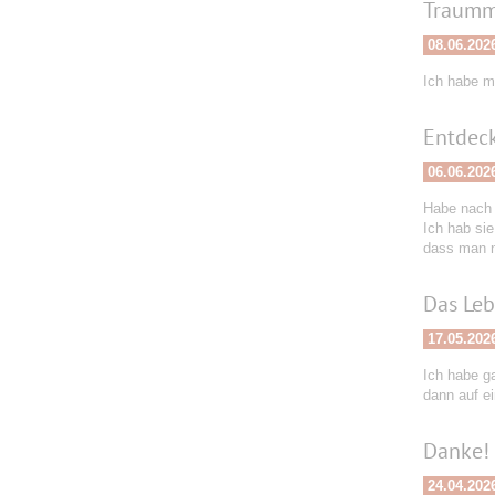
Traumm
08.06.202
Ich habe m
Entdeck
06.06.202
Habe nach 
Ich hab sie
dass man n
Das Leb
17.05.202
Ich habe ga
dann auf e
Danke!
24.04.202