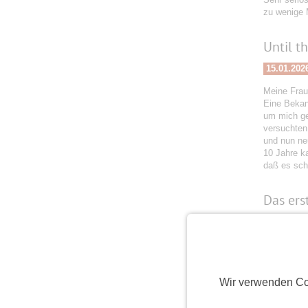
zu wenige M
Until t
15.01.202
Meine Frau
Eine Bekan
um mich ges
versuchten
und nun neu
10 Jahre ka
daß es schö
Das erst
03.01.202
Am 6.12.20
Mal live g
das Leben 
Wir verwenden Co
2026 hält v
weiter. Da