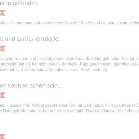
ann gefunden
6
einen Traummann gefunden und wir haben 2 Kinder und ein gemeinsames Ha
t und zurück entdeckt
6
langem Suchen und fast Aufgeben meine Traumfrau hier gefunden. Sie hat sic
 entdeckt und sie hat mich zurück entdeckt. Kurz geschrieben, getroffen, gekni
ochmal zum Teenie wird😉😄. Allen hier viel Spaß noch. 🤗
en kann so schön sein...
6
nz klassisch ihr Profil angeschrieben. Sie hat auch tatsächlich geantwortet.
in Date getroffen und es hat auf Anhieb gefunkt. Das war Ostern. Das Leben k
6