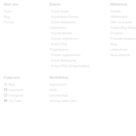
Über uns
Events
Hilfreiches
Team
Event Guide
Kosten
Blog
Kostenlose Events
Hilfebereich
Presse
Event-Netiquette
Hilfe zu Events
Teilnehmen
Funkenflug Netiq
Eventkalender
Gruppen
Events teilnehmen
Freunde einladen
Event-FAQ
Blog
Organisieren
Liebeskram
Events organisieren
Neue Ansicht
Event Belohnung
Event-FAQ (Organisation)
Folge uns
Rechtliches
Blog
Impressum
Facebook
AGB
Instagram
Datenschutz
YouTube
Vertrag widerrufen