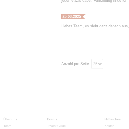
jeden etwas dabei. Funkenflug finde ich t
25.03.2025
Liebes Team, es sieht ganz danach aus,
Anzahl pro Seite:
25
Über uns
Events
Hilfreiches
Team
Event Guide
Kosten