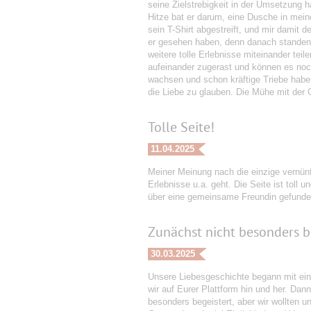
seine Zielstrebigkeit in der Umsetzung 
Hitze bat er darum, eine Dusche in mein
sein T-Shirt abgestreift, und mir damit
er gesehen haben, denn danach standen w
weitere tolle Erlebnisse miteinander tei
aufeinander zugerast und können es noc
wachsen und schon kräftige Triebe habe
die Liebe zu glauben. Die Mühe mit der O
Tolle Seite!
11.04.2025
Meiner Meinung nach die einzige vernü
Erlebnisse u.a. geht. Die Seite ist toll
über eine gemeinsame Freundin gefunde
Zunächst nicht besonders b
30.03.2025
Unsere Liebesgeschichte begann mit ein
wir auf Eurer Plattform hin und her. Dan
besonders begeistert, aber wir wollten u