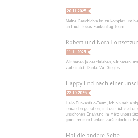
20.11.2025
Meine Geschichte ist zu komplex um hier
an Euch liebes Funkenflug Team.
Robert und Nora Fortsetzu
11.11.2025
Wir hatten ja geschrieben, wir hatten un
verheiratet. Danke Wr. Singles
Happy End nach einer unsc
22.10.2025
Hallo Funkenflug-Team, ich bin seit eini
jemanden getroffen, mit dem ich seit dr
unschönen Erfahrung im März unterstützt
gerne an eure Funken zurückdenken. Euc
Mal die andere Seite...