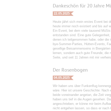
Dankeschön für 20 Jahre Mü
22.05.2025
Heute jährt sich mein erstes Event bei
heute immer noch existiert und bis auf 
Ein Event, bei dem viele tausend MüSis
entstanden sind. Eine gute Gelegenheit,
denen ich teilgenommen habe, oder die 
bye-Summer-Parties, Hütten-Events, Fac
gesellige Beisammenseins in Biergärten 
lernen, sondern auch gute Freunde, die m
Seite, und seit 11 Jahren mit mir verhei
Der Rosenbogen
04.05.2025
Wir haben uns über Funkenflug kennengel
wäre. Hier ist unsere Geschichte: Nach 
beide voneinander angetan, die Zeit ver
haben uns tief in die Augen gesehen. D
angeschrieben, er könne mir beim Aufbau
nicht entgehen lassen, so dass er nach 