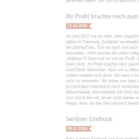
geheiratet haben. Wir sind so glücklich,
Ihr Profil brachte mich zum 
12.04.2026
Im Juni 2012 trat ich sehr, sehr zögerli
lebten in Trennung. Zunächst verabredete
die Dating-Ecke. Erst so nach und nach er
besonders, mich nervten die vielen völlig
„Hobbies“?! Dann traf ich auf ein Profil,
mehr nicht. Ihr Profil brachte mich gleic
zum Glück übersehen, dass sie zu diese
später meldete sich doch. Sie wäre schon
nicht zu antworten. Wir trafen uns dann
ja zumindest theoretisch noch verheira
überschaubar. Also meldete ich mich ers
zum Glück bei mir, ob wir nicht wieder w
Angst, dass sie das hier und jetzt beende
Seriöser Eindruck
09.03.2026
Sehr seriöser Eindruck und eine modern 