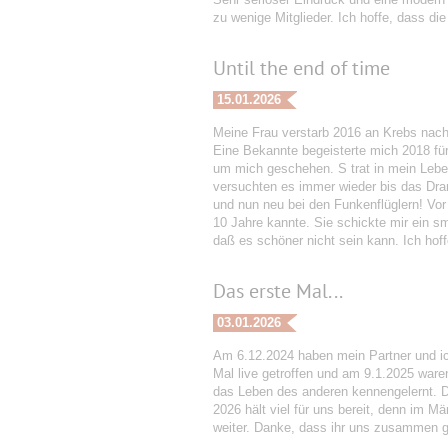
zu wenige Mitglieder. Ich hoffe, dass d
Until the end of time
15.01.2026
Meine Frau verstarb 2016 an Krebs nach 
Eine Bekannte begeisterte mich 2018 fü
um mich geschehen. S trat in mein Leben
versuchten es immer wieder bis das Dram
und nun neu bei den Funkenflüglern! Vor
10 Jahre kannte. Sie schickte mir ein sm
daß es schöner nicht sein kann. Ich hoffe
Das erste Mal...
03.01.2026
Am 6.12.2024 haben mein Partner und ic
Mal live getroffen und am 9.1.2025 ware
das Leben des anderen kennengelernt. D
2026 hält viel für uns bereit, denn im M
weiter. Danke, dass ihr uns zusammen g