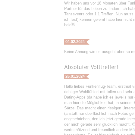
Wir haben uns vor 18 Monaten über Funke
Partner für das Leben zu finden. Ich hab
Tanzevents oder 1:1 Treffen. Nun muss ic
ich fest) kennen gelernt habe hier nicht
bald👋
04.02.2024
Keine Ahnung wie es ausgeht aber so m
Absoluter Volltreffer!
26.01.2024
Hallo liebes Funkenflug-Team, erstmal vie
richtiger Wohlfühlort mit tollen und s
Dating-Apps (da habe ich es jeweils nur 
man hier die Möglichkeit hat, in seinem 
Sätze. Das macht einen riesigen Untersc
(anstatt nur oberflächlich nach Fotos 
angeschrieben, den ich jetzt gerade inten
der mich gerade sehr glücklich macht. 
wertschätzend und freundlich andere Män