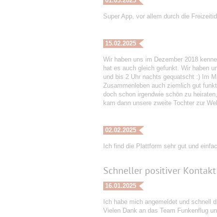
01.03.2025
Super App, vor allem durch die Freizeiti
15.02.2025
Wir haben uns im Dezember 2018 kenneng
hat es auch gleich gefunkt. Wir haben 
und bis 2 Uhr nachts gequatscht :) Im
Zusammenleben auch ziemlich gut funktio
doch schon irgendwie schön zu heiraten, 
kam dann unsere zweite Tochter zur Welt
02.02.2025
Ich find die Plattform sehr gut und einf
Schneller positiver Kontak
16.01.2025
Ich habe mich angemeldet und schnell di
Vielen Dank an das Team Funkenflug und 