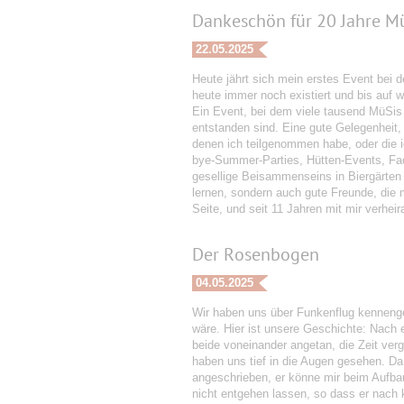
Dankeschön für 20 Jahre Mü
22.05.2025
Heute jährt sich mein erstes Event bei
heute immer noch existiert und bis auf 
Ein Event, bei dem viele tausend MüSis
entstanden sind. Eine gute Gelegenheit,
denen ich teilgenommen habe, oder die 
bye-Summer-Parties, Hütten-Events, Fac
gesellige Beisammenseins in Biergärten 
lernen, sondern auch gute Freunde, die m
Seite, und seit 11 Jahren mit mir verhei
Der Rosenbogen
04.05.2025
Wir haben uns über Funkenflug kennengel
wäre. Hier ist unsere Geschichte: Nach 
beide voneinander angetan, die Zeit ver
haben uns tief in die Augen gesehen. D
angeschrieben, er könne mir beim Aufbau
nicht entgehen lassen, so dass er nach 