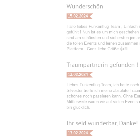
Wunderschön
15.02.2024
Hallo liebes Funkenflug Team , Einfach 
gefühlt ! Nun ist es um mich geschehen 
sind am schönsten und sichersten jeman
die tollen Events und lernen zusammen ne
Plattform ! Ganz liebe Grüße 👍🫶
Traumpartnerin gefunden !
13.02.2024
Liebes Funkenflug-Team, ich hatte noch
Silvester treffe ich meine absolute Tra
schönes noch passieren kann. Ohne Eure
Mittlerweile waren wir auf vielen Events
bin glücklich.
Ihr seid wunderbar, Danke!
13.02.2024