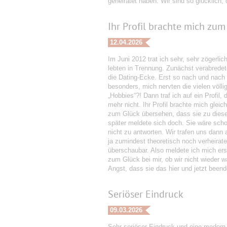
geheiratet haben. Wir sind so glücklich,
Ihr Profil brachte mich zum 
12.04.2026
Im Juni 2012 trat ich sehr, sehr zögerli
lebten in Trennung. Zunächst verabredete
die Dating-Ecke. Erst so nach und nach er
besonders, mich nervten die vielen völlig
„Hobbies“?! Dann traf ich auf ein Profil,
mehr nicht. Ihr Profil brachte mich gleic
zum Glück übersehen, dass sie zu diese
später meldete sich doch. Sie wäre schon
nicht zu antworten. Wir trafen uns dann
ja zumindest theoretisch noch verheira
überschaubar. Also meldete ich mich ers
zum Glück bei mir, ob wir nicht wieder w
Angst, dass sie das hier und jetzt beende
Seriöser Eindruck
09.03.2026
Sehr seriöser Eindruck und eine modern 