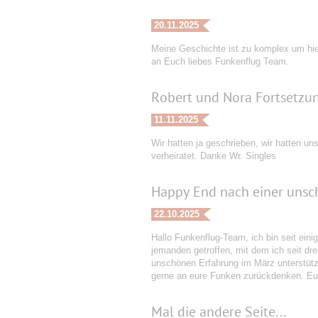
20.11.2025
Meine Geschichte ist zu komplex um hier
an Euch liebes Funkenflug Team.
Robert und Nora Fortsetzu
11.11.2025
Wir hatten ja geschrieben, wir hatten un
verheiratet. Danke Wr. Singles
Happy End nach einer unsc
22.10.2025
Hallo Funkenflug-Team, ich bin seit eini
jemanden getroffen, mit dem ich seit dr
unschönen Erfahrung im März unterstützt
gerne an eure Funken zurückdenken. Euc
Mal die andere Seite...