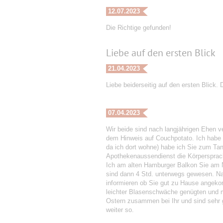
12.07.2023
Die Richtige gefunden!
Liebe auf den ersten Blick
21.04.2023
Liebe beiderseitig auf den ersten Blick. 
07.04.2023
Wir beide sind nach langjährigen Ehen v
dem Hinweis auf Couchpotato. Ich habe 
da ich dort wohne) habe ich Sie zum Ta
Apothekenaussendienst die Körpersprach
Ich am alten Hamburger Balkon Sie am N
sind dann 4 Std. unterwegs gewesen. Na
informieren ob Sie gut zu Hause angek
leichter Blasenschwäche genügten und m
Ostern zusammen bei Ihr und sind sehr 
weiter so.