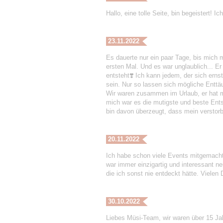
Hallo, eine tolle Seite, bin begeistert! 
23.11.2022
Es dauerte nur ein paar Tage, bis mich m
ersten Mal. Und es war unglaublich... Er 
entsteht❣️ Ich kann jedem, der sich erns
sein. Nur so lassen sich mögliche Entt
Wir waren zusammen im Urlaub, er hat me
mich war es die mutigste und beste Ent
bin davon überzeugt, dass mein verstorbe
20.11.2022
Ich habe schon viele Events mitgemac
war immer einzigartig und interessant n
die ich sonst nie entdeckt hätte. Viele
30.10.2022
Liebes Müsi-Team, wir waren über 15 Jah