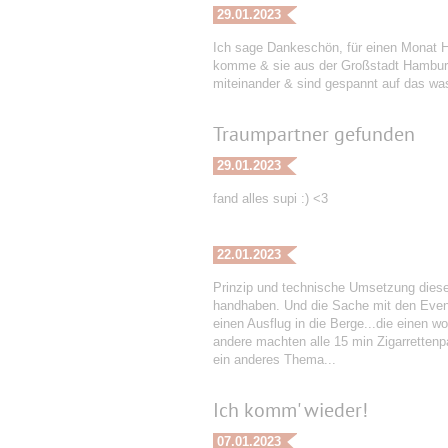
29.01.2023
Ich sage Dankeschön, für einen Monat H
komme & sie aus der Großstadt Hamburg,
miteinander & sind gespannt auf das wa
Traumpartner gefunden
29.01.2023
fand alles supi :) <3
22.01.2023
Prinzip und technische Umsetzung dieser 
handhaben. Und die Sache mit den Event
einen Ausflug in die Berge...die einen w
andere machten alle 15 min Zigarrettenp
ein anderes Thema...
Ich komm' wieder!
07.01.2023