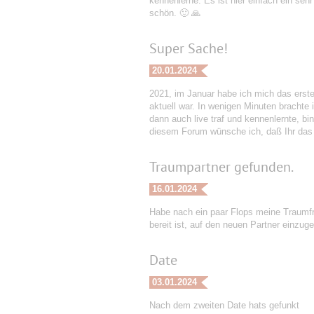
kennenlerne. Es ist hier einfach ein se
schön. 🙂 🙏
Super Sache!
20.01.2024
2021, im Januar habe ich mich das erste
aktuell war. In wenigen Minuten brachte
dann auch live traf und kennenlernte, b
diesem Forum wünsche ich, daß Ihr das
Traumpartner gefunden.
16.01.2024
Habe nach ein paar Flops meine Traumfr
bereit ist, auf den neuen Partner einzuge
Date
03.01.2024
Nach dem zweiten Date hats gefunkt