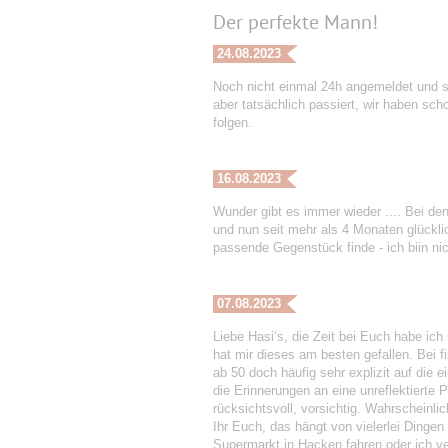
Der perfekte Mann!
24.08.2023
Noch nicht einmal 24h angemeldet und s
aber tatsächlich passiert, wir haben sc
folgen.
16.08.2023
Wunder gibt es immer wieder .... Bei den
und nun seit mehr als 4 Monaten glückli
passende Gegenstück finde - ich biin nicht
07.08.2023
Liebe Hasi‘s, die Zeit bei Euch habe ich
hat mir dieses am besten gefallen. Bei f
ab 50 doch häufig sehr explizit auf die
die Erinnerungen an eine unreflektierte P
rücksichtsvoll, vorsichtig. Wahrscheinli
Ihr Euch, das hängt von vielerlei Dinge
Supermarkt in Hacken fahren oder ich v