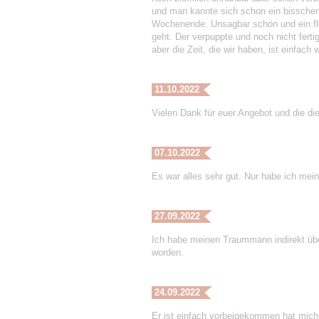
und man kannte sich schon ein bissche
Wochenende. Unsagbar schön und ein flo
geht. Der verpuppte und noch nicht ferti
aber die Zeit, die wir haben, ist einfach
11.10.2022
Vielen Dank für euer Angebot und die die
07.10.2022
Es war alles sehr gut. Nur habe ich mei
27.09.2022
Ich habe meinen Traummann indirekt übe
worden.
24.09.2022
Er ist einfach vorbeigekommen hat mich