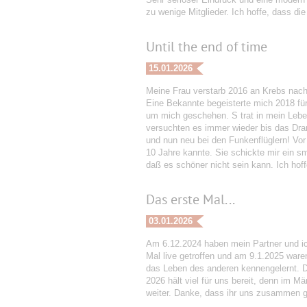
zu wenige Mitglieder. Ich hoffe, dass d
Until the end of time
15.01.2026
Meine Frau verstarb 2016 an Krebs nach 
Eine Bekannte begeisterte mich 2018 fü
um mich geschehen. S trat in mein Leben
versuchten es immer wieder bis das Dram
und nun neu bei den Funkenflüglern! Vor
10 Jahre kannte. Sie schickte mir ein sm
daß es schöner nicht sein kann. Ich hoffe
Das erste Mal...
03.01.2026
Am 6.12.2024 haben mein Partner und ic
Mal live getroffen und am 9.1.2025 ware
das Leben des anderen kennengelernt. D
2026 hält viel für uns bereit, denn im M
weiter. Danke, dass ihr uns zusammen g