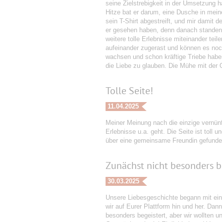
seine Zielstrebigkeit in der Umsetzung 
Hitze bat er darum, eine Dusche in mein
sein T-Shirt abgestreift, und mir damit
er gesehen haben, denn danach standen w
weitere tolle Erlebnisse miteinander tei
aufeinander zugerast und können es noc
wachsen und schon kräftige Triebe habe
die Liebe zu glauben. Die Mühe mit der O
Tolle Seite!
11.04.2025
Meiner Meinung nach die einzige vernü
Erlebnisse u.a. geht. Die Seite ist toll
über eine gemeinsame Freundin gefunde
Zunächst nicht besonders b
30.03.2025
Unsere Liebesgeschichte begann mit ein
wir auf Eurer Plattform hin und her. Dan
besonders begeistert, aber wir wollten u