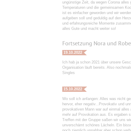
ungünstige Zeit, da wegen Corona alles
Temperaturen und die gemeinsamen Kochs
ist es einfacher geworden und wir werden
aufgeben soll und geduldig auf den Her
und erfahrungsreiche Momente zusammen
alles Gute und macht weiter so!
Fortsetzung Nora und Robe
19.10.2022
Ich hab ja schon 2021 über unsere Gesch
Organisation läuft bereits. Also nochmals
Singles
15.10.2022
Wo soll ich anfangen: Alles was nicht gep
hervor, eher negativ...Provokativ und u
provokativen Mann war auf einmal alles 
mehr auf Provokation aus. Es ergaben s
Treffen mit der Gruppe saßen wir uns w
unverschämt schönes Lächeln. Ein bissch
noch ziemlich unnahbar aber schon verbu