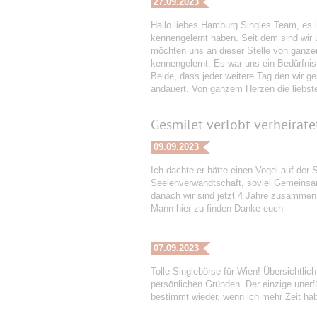
27.09.2023
Hallo liebes Hamburg Singles Team, es is
kennengelernt haben. Seit dem sind wir 
möchten uns an dieser Stelle von ganze
kennengelernt. Es war uns ein Bedürfnis
Beide, dass jeder weitere Tag den wir 
andauert. Von ganzem Herzen die liebs
Gesmilet verlobt verheirate
09.09.2023
Ich dachte er hätte einen Vogel auf der
Seelenverwandtschaft, soviel Gemeinsamk
danach wir sind jetzt 4 Jahre zusammen
Mann hier zu finden Danke euch
07.09.2023
Tolle Singlebörse für Wien! Übersichtli
persönlichen Gründen. Der einzige uner
bestimmt wieder, wenn ich mehr Zeit hab 