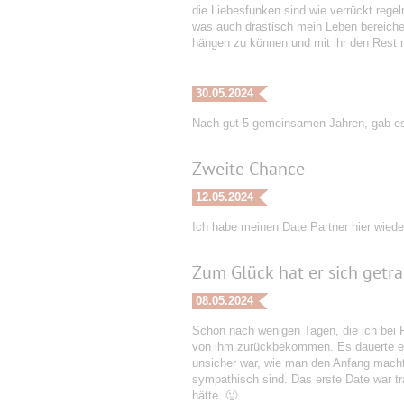
die Liebesfunken sind wie verrückt regel
was auch drastisch mein Leben bereiche
hängen zu können und mit ihr den Rest
30.05.2024
Nach gut 5 gemeinsamen Jahren, gab es e
Zweite Chance
12.05.2024
Ich habe meinen Date Partner hier wieder
Zum Glück hat er sich getra
08.05.2024
Schon nach wenigen Tagen, die ich bei F
von ihm zurückbekommen. Es dauerte ein 
unsicher war, wie man den Anfang macht ;
sympathisch sind. Das erste Date war tra
hätte. 🙂