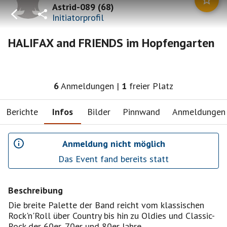
Astrid-089
(
68
)
Initiatorprofil
HALIFAX and FRIENDS im Hopfengarten
6
Anmeldungen
|
1
freier Platz
Berichte
Infos
Bilder
Pinnwand
Anmeldungen
Anmeldung nicht möglich
Das Event fand bereits statt
Beschreibung
Die breite Palette der Band reicht vom klassischen
Rock'n'Roll über Country bis hin zu Oldies und Classic-
Rock der 60er, 70er und 80er Jahre.