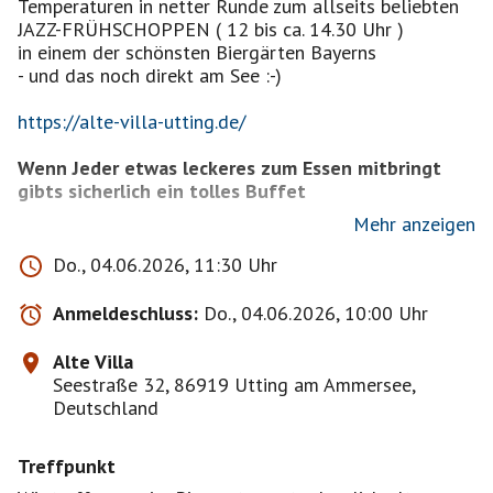
Temperaturen in netter Runde zum allseits beliebten
JAZZ-FRÜHSCHOPPEN ( 12 bis ca. 14.30 Uhr )
in einem der schönsten Biergärten Bayerns
- und das noch direkt am See :-)
https://alte-villa-utting.de/
Wenn Jeder etwas leckeres zum Essen mitbringt
gibts sicherlich ein tolles Buffet
Mehr anzeigen
!! Getränke wie immer an der Schänke !!
Do., 04.06.2026, 11:30 Uhr
Anmeldeschluss:
Do., 04.06.2026, 10:00 Uhr
https://www.muenchnersingles.de/group/3692
werden bevorzugt bestätigt,
Alte Villa
aber auch neue Gesichter sind herzlich willkommen
Seestraße 32, 86919 Utting am Ammersee,
Deutschland
Willkommen sind angemeldete und bestätigte
Teilnehmer 🙃
Treffpunkt
* ich übernehme keinerlei Verantwortung im