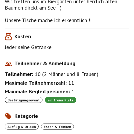
Wir treffen uns im Biergarten unter herrlich alten
Zusammenhang mit diesem Event !
Bäumen direkt am See :-)
Anfahrtsbeschreibung:
-mit der Regionalbahn
-mit dem PKW
Kosten
-dem Bike oder Radl
-zu Fuß
Jeder seine Getränke
-mit dem Dampfer (S-Bahn Herrsching)
-oder auch schwimmen (ab Herrsching)
Teilnehmer & Anmeldung
Teilnehmer:
10
(
2 Männer
und
8 Frauen
)
Maximale Teilnehmerzahl:
11
Maximale Begleitpersonen:
1
Bestätigungsevent
ein freier Platz
Kategorie
Ausflug & Urlaub
Essen & Trinken