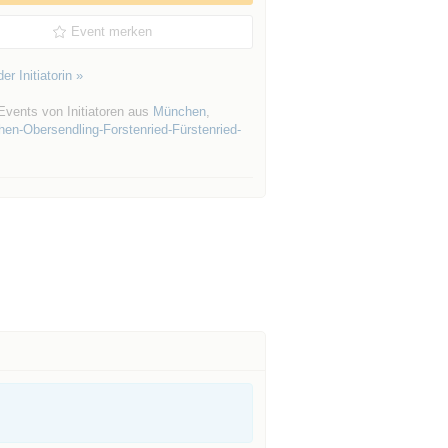
Event merken
er Initiatorin »
Events von Initiatoren aus
München
,
hen-Obersendling-Forstenried-Fürstenried-