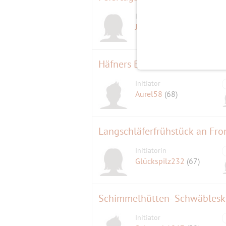
Initiatorin
Jutta
(60)
Häfners Besenkammer - Run
Initiator
Aurel58
(68)
Langschläferfrühstück an Fr
Initiatorin
Glückspilz232
(67)
Schimmelhütten- Schwäblesk
Initiator