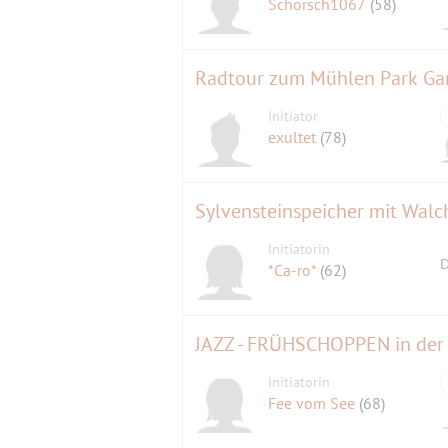
Schorsch1067
(58)
Radtour zum Mühlen Park Ga
Initiator
exultet
(78)
Sylvensteinspeicher mit Wa
Initiatorin
D
*Ca-ro*
(62)
JAZZ - FRÜHSCHOPPEN in der
Initiatorin
Fee vom See
(68)