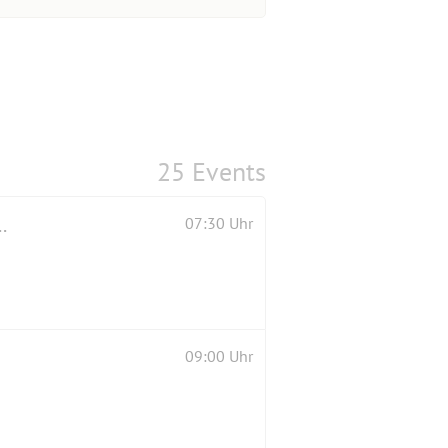
25 Events
 Kloster Gößweinstein/Höhle Pottenstein....
07:30 Uhr
09:00 Uhr