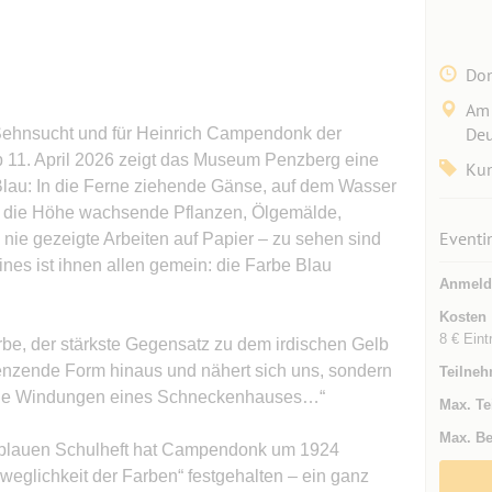
Don
Am 
Deu
 Sehnsucht und für Heinrich Campendonk der
b 11. April 2026 zeigt das Museum Penzberg eine
Kun
au: In die Ferne ziehende Gänse, auf dem Wasser
n die Höhe wachsende Pflanzen, Ölgemälde,
Eventi
 nie gezeigte Arbeiten auf Papier – zu sehen sind
es ist ihnen allen gemein: die Farbe Blau
Anmeld
Kosten
8 € Eint
rbe, der stärkste Gegensatz zu dem irdischen Gelb
grenzende Form hinaus und nähert sich uns, sondern
Teilneh
die Windungen eines Schneckenhauses…“
Max. Te
Max. Be
nblauen Schulheft hat Campendonk um 1924
weglichkeit der Farben“ festgehalten – ein ganz