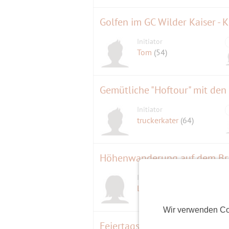
Golfen im GC Wilder Kaiser - K
Initiator
Tom
(54)
Gemütliche "Hoftour" mit den
Initiator
truckerkater
(64)
Höhenwanderung auf dem Br
Initiatorin
Lachsi
(67)
Wir verwenden Co
Feiertagsfrühstück