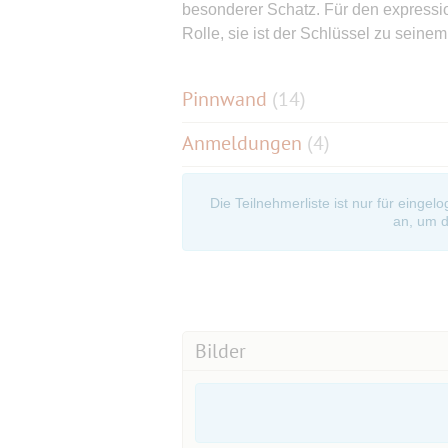
besonderer Schatz. Für den expressio
Rolle, sie ist der Schlüssel zu seine
Pinnwand
(
14
)
Anmeldungen
(4)
Die Teilnehmerliste ist nur für eingel
an, um d
Bilder