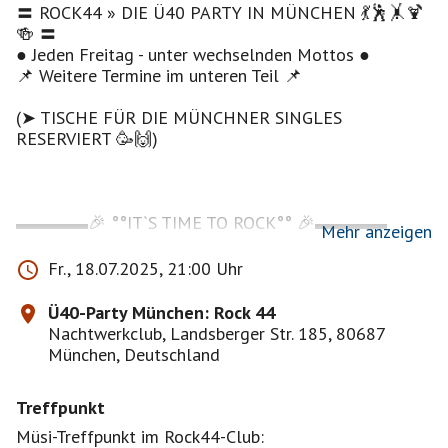
〓 ROCK44 » DIE Ü40 PARTY IN MÜNCHEN 💃🕺🤸🍹
🍻 〓
● Jeden Freitag - unter wechselnden Mottos ●
📌 Weitere Termine im unteren Teil 📌
(➤ TISCHE FÜR DIE MÜNCHNER SINGLES
RESERVIERT 🥳🙌)
▬▬▬▬🎉 °°IT`S TIME TO ROCK°° 🎉▬▬▬▬
Mehr anzeigen
Fr., 18.07.2025, 21:00 Uhr
Diesen Freitag kehrt DJ Axel für Euch zurück ans DJ-
Pult, um Euch eine bunte Mischung aus den besten
Ü40-Party München: Rock 44
Rockklassikern & aktuelleren Hits aus der Rockmusik
Nachtwerkclub, Landsberger Str. 185, 80687
zu präsentieren 🤩🎸
München, Deutschland
➤ Freitag ● 18.07.25 ab 21:00 Uhr ● im Nachtwerk
Treffpunkt
Club München 📌
Müsi-Treffpunkt im Rock44-Club: