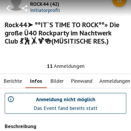
ROCK44
(
42
)
Initiatorprofil
Rock44➤ °°IT`S TIME TO ROCK°°» Die
große Ü40 Rockparty im Nachtwerk
Club 💃🕺🤸🍹🍻(MÜSITISCHE RES.)
11
Anmeldungen
Berichte
Infos
Bilder
Pinnwand
Anmeldungen
Anmeldung nicht möglich
Das Event fand bereits statt
Beschreibung