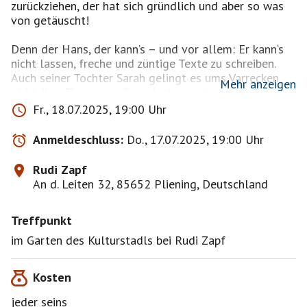
zurückziehen, der hat sich gründlich und aber so was
von getäuscht!
Denn der Hans, der kann’s – und vor allem: Er kann‘s
nicht lassen, freche und züntige Texte zu schreiben.
Auch seiner Tochter Sarah gelingt es ums Varrecken
Mehr anzeigen
nicht, ihre Finger von ihren Instrumenten zu lassen
(kleine Auswahl: Bratsche, Saxophon, Ukulele,
Fr., 18.07.2025, 19:00 Uhr
Akkordeon, dazu kommt glockenheller Sopran) – es
muss wohl im Blute liegen.
Anmeldeschluss:
Do., 17.07.2025, 19:00 Uhr
Also hat Hans‘ Älteste ihren Vater auf eine Art, wie nur
Rudi Zapf
Töchter es können, bezirzt: Nämlich das Auto mit
An d. Leiten 32, 85652 Pliening, Deutschland
Instrumenten zu beladen, den genialen
Hackbrettspieler und vielseitigen Musiker Komalé
Treffpunkt
Akakpo auf den Beifahrer- und den alten Herrn auf
den Rücksitz zu packen und mit neuem Programm sich
im Garten des Kulturstadls bei Rudi Zapf
wiederum aufzumachen zu den Brettern, die die Welt
bedeuten.
Kosten
Eines kann man jetzt schon sagen: Die Wellbappn
jeder seins