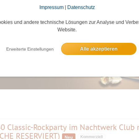
 💃🕺🤸🍹🍻 〓
● Jeden Freitag - unter wechselnden Mottos ●
📌 Weitere
Impressum
|
Datenschutz
okies und andere technische Lösungen zur Analyse und Verbe
Website.
Alle akzeptieren
Erweiterte Einstellungen
 Classic-Rockparty im Nachtwerk Club 
ISCHE RESERVIERT)
Neu
Kommerziell