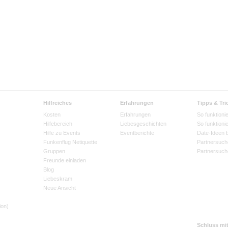
Hilfreiches
Erfahrungen
Tipps & Tri
Kosten
Erfahrungen
So funktionie
Hilfebereich
Liebesgeschichten
So funktioni
Hilfe zu Events
Eventberichte
Date-Ideen 
Funkenflug Netiquette
Partnersuch
Gruppen
Partnersuch
Freunde einladen
Blog
Liebeskram
Neue Ansicht
ion)
Schluss mi