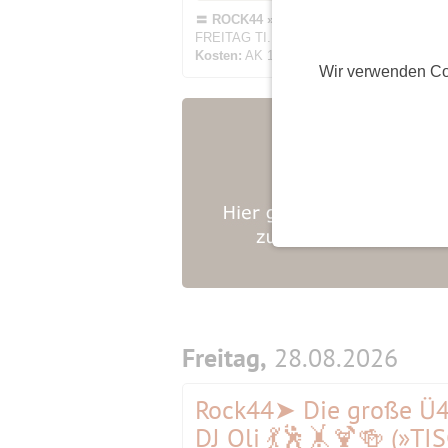
〓 ROCK44 » DIE Ü40 PARTY IN MÜNCHEN
FREITAG TI...
Kosten:
AK 12,--
Wir verwenden Co
Freitag,
28.08.2026
Rock44➤ Die große Ü40
DJ Oli 💃🕺🤸🍹🍻 (»T