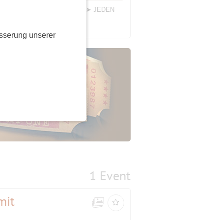
 Termine im unteren Teil 📌
*➤ JEDEN
sserung unserer
1 Event
mit