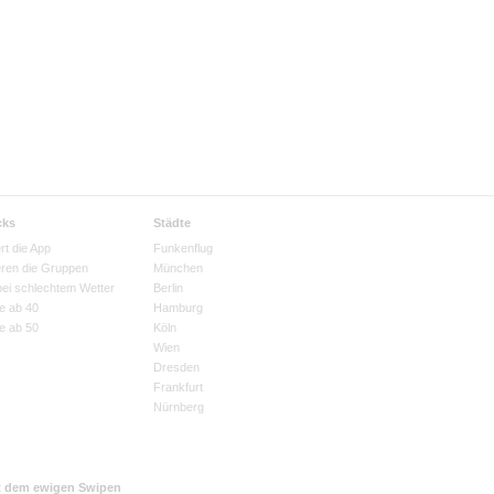
cks
Städte
rt die App
Funkenflug
eren die Gruppen
München
bei schlechtem Wetter
Berlin
e ab 40
Hamburg
e ab 50
Köln
Wien
Dresden
Frankfurt
Nürnberg
t dem ewigen Swipen