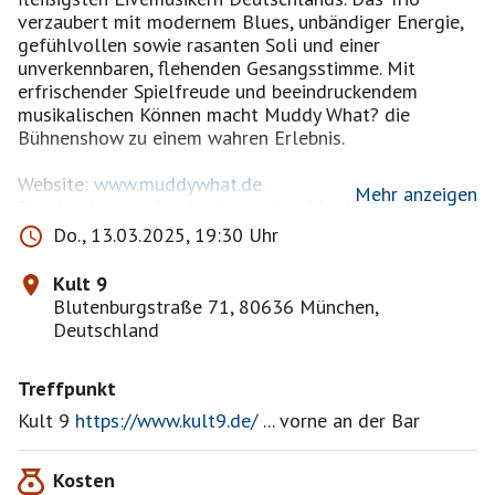
verzaubert mit modernem Blues, unbändiger Energie,
gefühlvollen sowie rasanten Soli und einer
unverkennbaren, flehenden Gesangsstimme. Mit
erfrischender Spielfreude und beeindruckendem
musikalischen Können macht Muddy What? die
Bühnenshow zu einem wahren Erlebnis.
Website:
www.muddywhat.de
Mehr anzeigen
Facebook:
www.facebook.com/muddywhat
Instagram:
www.instagram.com/muddy_what_official
Do., 13.03.2025, 19:30 Uhr
YouTube:
www.youtube.com/muddywhat
Kult 9
Hab die Band mehrfach gesehen und bin begeistert.
Blutenburgstraße 71, 80636 München,
Allein die Ina Spang, die mal abwechselnd die
Deutschland
Mandoline streichelt und gleich danach die
Stromgitarre mißhandelt, ist absolut sehenswert. Und
Treffpunkt
es kann sich hören lassen was die spielen.
Ist jeden € wert! Energie pur!
Kult 9
https://www.kult9.de/
... vorne an der Bar
Einlass: 19 Uhr / Beginn: 20 Uhr
Kosten