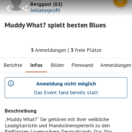
Berggast
(
61
)
Initiatorprofil
Muddy What? spielt besten Blues
5
Anmeldungen
|
3
freie Plätze
Berichte
Infos
Bilder
Pinnwand
Anmeldungen
Anmeldung nicht möglich
Das Event fand bereits statt
Beschreibung
„Muddy What?“ Sie gehören mit ihrer weibliche
Leadgitarristin und Mandolinenspielerin zu den
fleißigsten Livemusikern Deutschlands. Das Trio