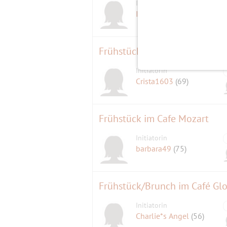
Initiatorin
Igeline
(59)
Frühstücksbrunch im Cafe del
Initiatorin
Crista1603
(69)
Frühstück im Cafe Mozart
Initiatorin
barbara49
(75)
Frühstück/Brunch im Café Glo
Initiatorin
Charlie*s Angel
(56)