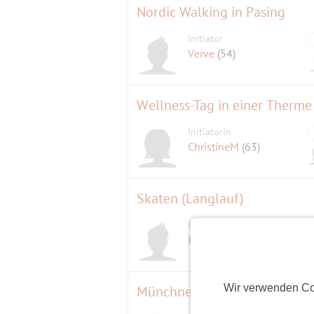
Nordic Walking in Pasing
Initiator
Verve
(54)
Wellness-Tag in einer Therme
Initiatorin
ChristineM
(63)
Skaten (Langlauf)
Initiator
D
Heydxaj*66
(59)
Wir verwenden Co
Münchner Freiwilligen Messe 2