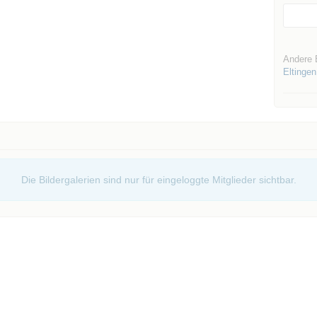
Andere 
Eltingen
Die Bildergalerien sind nur für eingeloggte Mitglieder sichtbar.