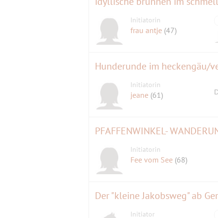
idyllische brunnen im schmel
Initiatorin
frau antje
(47)
Initiatorin
D
jeane
(61)
Initiatorin
Fee vom See
(68)
Der "kleine Jakobsweg" ab Ge
Initiator