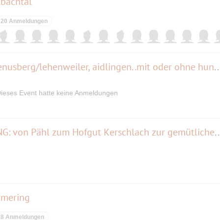
lbachtal
20 Anmeldungen
Hunderunde im heckengäu/venusberg/lehenweiler, aidlingen..mit o
ieses Event hatte keine Anmeldungen
PFAFFENWINKEL- WANDERUNG: von Pähl zum Hofgut Kerschlach zur ge
rmering
8 Anmeldungen