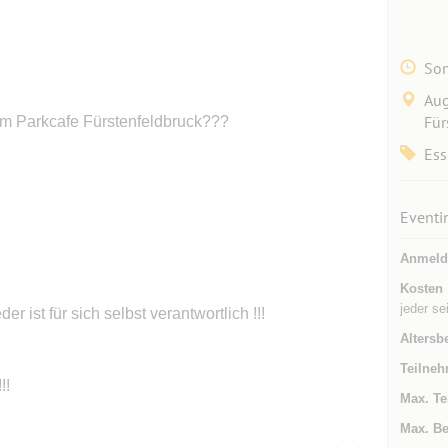
Son
Aug
Für
 im Parkcafe Fürstenfeldbruck???
Ess
Eventi
Anmeld
Kosten
jeder se
er ist für sich selbst verantwortlich !!!
Altersb
Teilneh
!!
Max. Te
Max. Be