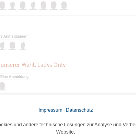
3 Anmeldungen
 unserer Wahl: Ladys Only
Eine Anmeldung
Impressum
|
Datenschutz
ieses Event hatte keine Anmeldungen
okies und andere technische Lösungen zur Analyse und Verbe
Website.