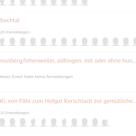
lbachtal
20 Anmeldungen
Hunderunde im heckengäu/venusberg/lehenweiler, aidlingen..mit o
ieses Event hatte keine Anmeldungen
PFAFFENWINKEL- WANDERUNG: von Pähl zum Hofgut Kerschlach zur ge
11 Anmeldungen