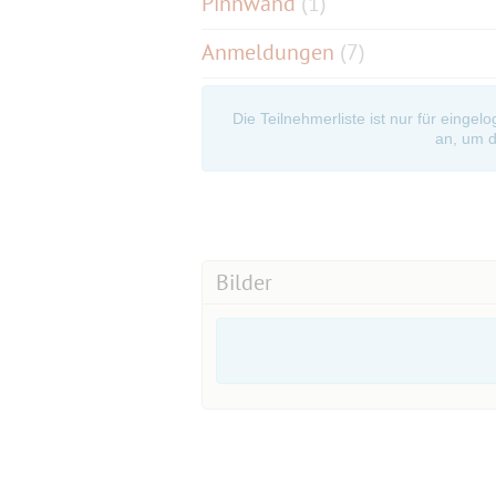
Pinnwand
(
1
)
Anmeldungen
(7)
Die Teilnehmerliste ist nur für eingel
an, um d
Bilder