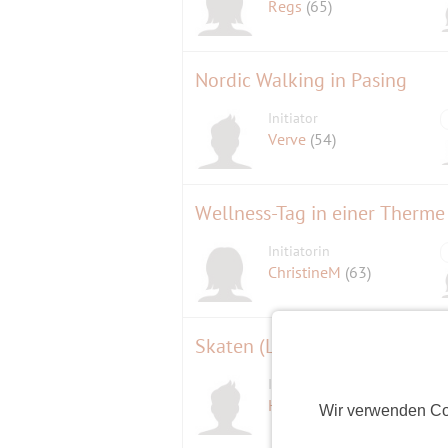
Regs
(65)
Nordic Walking in Pasing
Initiator
Verve
(54)
Wellness-Tag in einer Therme
Initiatorin
ChristineM
(63)
Skaten (Langlauf)
Initiator
D
Heydxaj*66
(59)
Wir verwenden Co