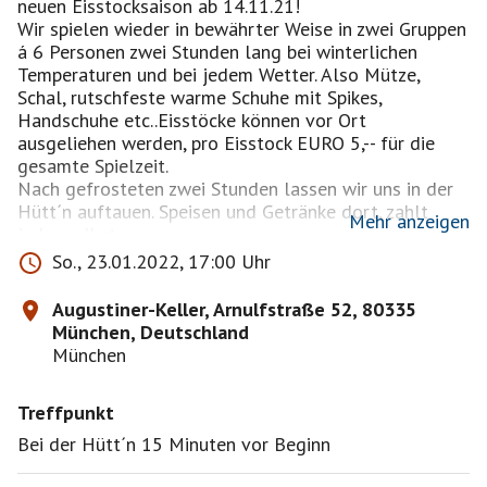
neuen Eisstocksaison ab 14.11.21!
Wir spielen wieder in bewährter Weise in zwei Gruppen
á 6 Personen zwei Stunden lang bei winterlichen
Temperaturen und bei jedem Wetter. Also Mütze,
Schal, rutschfeste warme Schuhe mit Spikes,
Handschuhe etc..Eisstöcke können vor Ort
ausgeliehen werden, pro Eisstock EURO 5,-- für die
gesamte Spielzeit.
Nach gefrosteten zwei Stunden lassen wir uns in der
Hütt´n auftauen. Speisen und Getränke dort, zahlt
Mehr anzeigen
jeder selbst.
Ich versuche 6 Frauen und 6 Männer als Teilnehmer
So., 23.01.2022, 17:00 Uhr
zusammen zu bringen.
Bahn incl. Unkostenpauschale bei 12 Teilnehmer pro
Augustiner-Keller, Arnulfstraße 52, 80335
Person EURO 6,-- für
München, Deutschland
2 Stunden, bei weniger Teilnehmer erhöhen sich die
München
Kosten.
Zugesagte Teilnehmer bitte unbedingt kommen, die
Treffpunkt
Bahn ist gebucht! Bei Verhinderung bitte mindestens 2
Tage vorher absagen!
Bei der Hütt´n 15 Minuten vor Beginn
Treffpunkt: ist jeweils an der Hütt´n im Biergarten.
Wichtig: Dies ist eine private Veranstaltung einer