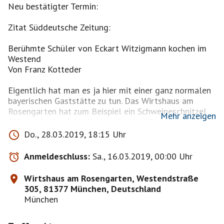
Neu bestätigter Termin:
Zitat Süddeutsche Zeitung:
Berühmte Schüler von Eckart Witzigmann kochen im
Westend
Von Franz Kotteder
Eigentlich hat man es ja hier mit einer ganz normalen
bayerischen Gaststätte zu tun. Das Wirtshaus am
Rosengarten hat zum Beispiel ein Schweineschnitzel
Mehr anzeigen
"Wiener Art" auf der Karte oder eine Rinderroulade
"Bürgerlich". Einmal im Jahr aber ist das anders, da
Do., 28.03.2019, 18:15 Uhr
kommt ein Sternekoch vorbei und präsentiert ein
Menü von sieben oder mehr Gängen. 2019 ist das
Anmeldeschluss:
Sa., 16.03.2019, 00:00 Uhr
sogar viermal der Fall, und zwar im März und April.
Den Anfang machen zwei berühmte Schüler von Eckart
Wirtshaus am Rosengarten, Westendstraße
Witzigmann, nämlich Johann Lafer (2. März) und
305, 81377 München, Deutschland
Roland Trettl (22. März), der 2017 schon einmal im
München
Rosengarten aufgekochte und viele Jahre als
Chefkoch das Restaurant Ikarus im Salzburger Hangar