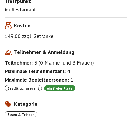
Treffpunkt
geleitet hat.
im Restaurant
Kosten
149,00 zzgl. Getränke
Teilnehmer & Anmeldung
Teilnehmer:
3
(
0 Männer
und
3 Frauen
)
Maximale Teilnehmerzahl:
4
Maximale Begleitpersonen:
1
Bestätigungsevent
ein freier Platz
Kategorie
Essen & Trinken