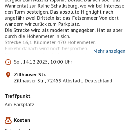
Wannental zur Ruine Schalksburg, wo wir bei Interesse
den Turm besteigen. Das absolute Highlight nach
ungefähr zwei Dritteln ist das Felsenmeer. Von dort
wandern wir zurück zum Parkplatz.
Die Strecke wird als moderat angegeben. Hat es aber
durch die Höhenmeter in sich.
Strecke 16,1 Kilometer 470 Höhenmeter.
Einkehr danach wird noch besprochen.
Mehr anzeigen
Bitte an entsprechende Ausrüstung denken. Vor allem
vernünftige Schuhe. Wie immer geht jeder auf eigene
So., 14.12.2025, 10:00 Uhr
Verantwortung!
Zillhauser Str.
https://www.komoot.com/de-DE/tour/2693748869?
Zillhauser Str., 72459 Albstadt, Deutschland
ref=itd&share_token=a7oQUWWRxla1JBZ9SRj3QZixY
CBmWdUhd2kwJoHKpG4s06U95I&ref=its
Treffpunkt
Am Parkplatz
Kosten