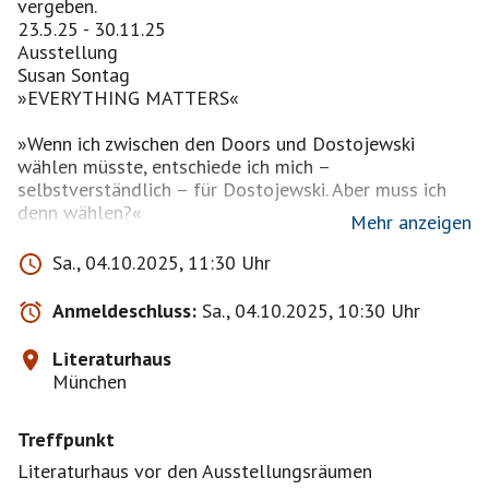
vergeben.
23.5.25 - 30.11.25
Ausstellung
Susan Sontag
»EVERYTHING MATTERS«
»Wenn ich zwischen den Doors und Dostojewski
wählen müsste, entschiede ich mich –
selbstverständlich – für Dostojewski. Aber muss ich
denn wählen?«
Mehr anzeigen
Susan Sontag, 1996
Sa., 04.10.2025, 11:30 Uhr
»Everything matters« – »Alles ist wichtig«, schrieb
Anmeldeschluss:
Sa., 04.10.2025, 10:30 Uhr
Susan Sontag, die große New Yorker Intellektuelle,
bereits als 16-jährige in ihr Tagebuch. Für die brillante
Literaturhaus
Essayistin, Schriftstellerin, Kulturbesessene war es
München
gleichermaßen wichtig zu lesen, zu schreiben, zu
schauen, zu handeln, zu leben. Die Ausstellung im
Treffpunkt
Literaturhaus München stellt diese Ikone
philosophischen Denkens im 20. Jahrhundert in fünf
Literaturhaus vor den Ausstellungsräumen
Stationen vor und inszeniert eine Zeitreise an ihren