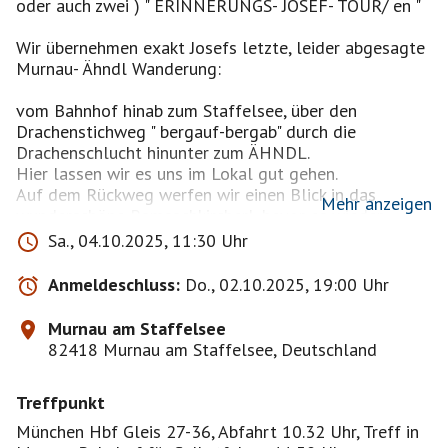
oder auch zwei ) " ERINNERUNGS- JOSEF- TOUR/ en "
Wir übernehmen exakt Josefs letzte, leider abgesagte
Murnau- Ähndl Wanderung:
vom Bahnhof hinab zum Staffelsee, über den
Drachenstichweg " bergauf-bergab" durch die
Drachenschlucht hinunter zum ÄHNDL.
Hier lassen wir es uns im Lokal gut gehen.
Auf dem Rückweg werfen wir einen Blick in das
Mehr anzeigen
wunderschöne Ramsachkircherl, bevor es wieder
bergauf und dann über die Kottmüller-Allee zurück
Sa., 04.10.2025, 11:30 Uhr
zum Bahnhof geht.
Anmeldeschluss:
Do., 02.10.2025, 19:00 Uhr
Unser lieber Gerald wird die Josefs-Tradition
HIRSCHKUSS aufrecht erhalten,
Murnau am Staffelsee
viiiielen Dank !
82418 Murnau am Staffelsee, Deutschland
Für unsere " mittelschwere " Tour von ca. 10/ 12 km ist
Treffpunkt
schon etwas Trittsicherheit und festes Schuhwerk
erforderlich.
München Hbf Gleis 27-36, Abfahrt 10.32 Uhr, Treff in