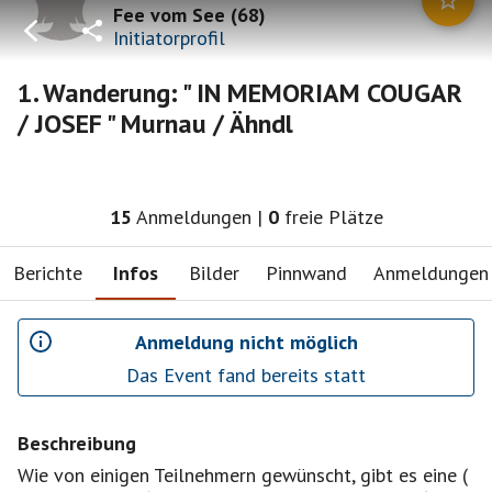
Fee vom See
(
68
)
Initiatorprofil
1. Wanderung: " IN MEMORIAM COUGAR
/ JOSEF " Murnau / Ähndl
15
Anmeldungen
|
0
freie Plätze
Berichte
Infos
Bilder
Pinnwand
Anmeldungen
Anmeldung nicht möglich
Das Event fand bereits statt
Beschreibung
Wie von einigen Teilnehmern gewünscht, gibt es eine (