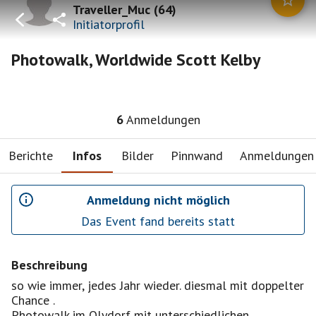
Traveller_Muc
(
64
)
Initiatorprofil
Photowalk, Worldwide Scott Kelby
6
Anmeldungen
Berichte
Infos
Bilder
Pinnwand
Anmeldungen
Anmeldung nicht möglich
Das Event fand bereits statt
Beschreibung
so wie immer, jedes Jahr wieder. diesmal mit doppelter
Chance .
Photowalk im Olydorf mit unterschiedlichen