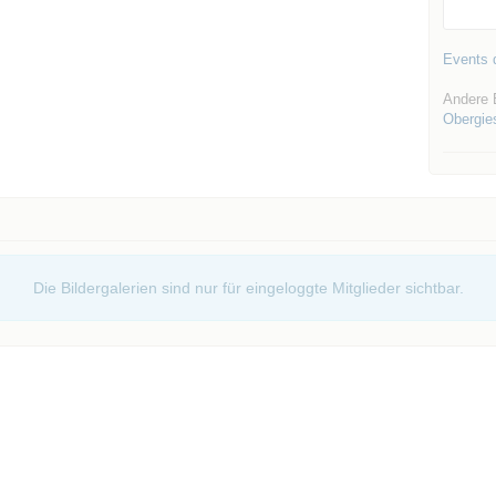
Events d
Andere 
Obergie
Die Bildergalerien sind nur für eingeloggte Mitglieder sichtbar.