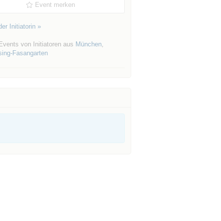
Event merken
er Initiatorin »
Events von Initiatoren aus
München
,
sing-Fasangarten