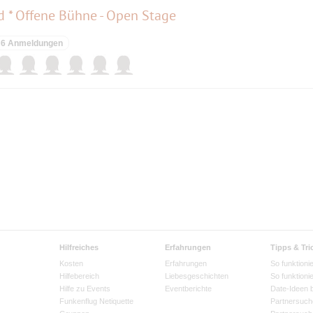
d * Offene Bühne - Open Stage
6 Anmeldungen
Hilfreiches
Erfahrungen
Tipps & Tri
Kosten
Erfahrungen
So funktionie
Hilfebereich
Liebesgeschichten
So funktioni
Hilfe zu Events
Eventberichte
Date-Ideen 
Funkenflug Netiquette
Partnersuch