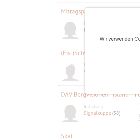
Mittagspause im "Rebstöckle"
Initiatorin
Bärbel
(65)
Wir verwenden Co
(Eis-)Schwimmen im Langwie
Initiator
Verve
(54)
DAV Bergvisionen - Island – F
Initiatorin
Signalkuppe
(58)
Skat