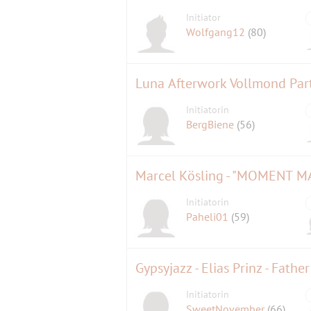
Initiator
Wolfgang12
(80)
Luna Afterwork Vollmond Part
Initiatorin
BergBiene
(56)
Marcel Kösling - "MOMENT M
Initiatorin
Paheli01
(59)
Gypsyjazz - Elias Prinz - Fathe
Initiatorin
SweetNovember
(66)