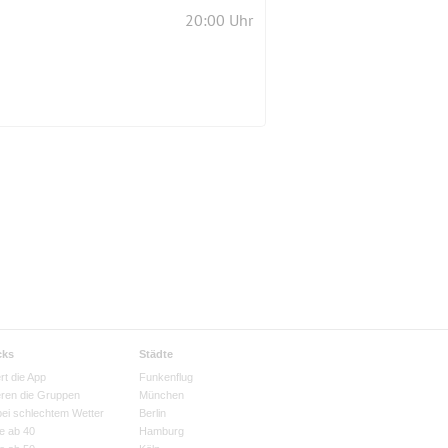
20:00 Uhr
cks
Städte
rt die App
Funkenflug
eren die Gruppen
München
bei schlechtem Wetter
Berlin
e ab 40
Hamburg