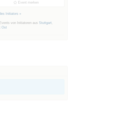
Event merken
es Initiators »
Events von Initiatoren aus
Stuttgart
,
t Ost