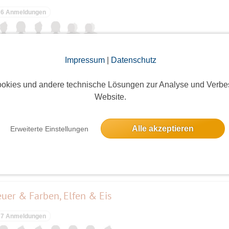
6 Anmeldungen
der See
Impressum
|
Datenschutz
2 Anmeldungen
okies und andere technische Lösungen zur Analyse und Verbe
Website.
eim Italiener 14, 90 €
Alle akzeptieren
Erweiterte Einstellungen
2 Anmeldungen
euer & Farben, Elfen & Eis
7 Anmeldungen