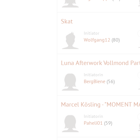
Skat
Initiator
Wolfgang12
(80)
Luna Afterwork Vollmond Part
Initiatorin
BergBiene
(56)
Marcel Kösling - "MOMENT M
Initiatorin
Paheli01
(59)