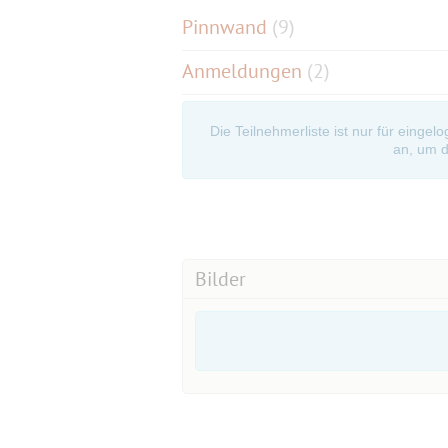
Pinnwand
(
9
)
Anmeldungen
(2)
Die Teilnehmerliste ist nur für eingel
an, um d
Bilder