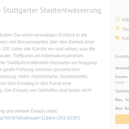
 Stuttgarter Stadtentwässerung
Mit
Stu
lten Sie einen einmaligen Einblick in die
Fü
ahren viel Wissenswertes über den Betrieb einer
er 100 Jahre alte Kanäle ein und sehen, was die
eutet. Treffpunkt am Informationszentrum
Eventi
er Stadtbahnhaltestelle Neckartor am Ausgang
Anmeld
e große Führung mit einer persönlichen
malanzug, Helm, Handschuhe, Gummistiefel,
Kosten
keine
 vor dem Einstieg in den Kanal eine
. Der Einsatz von Gehhilfen sind leider nicht
Teilneh
Max. Te
Max. Be
g und weitere Details unter:
.php?id=87&kathaupt=11&knr=251-02301