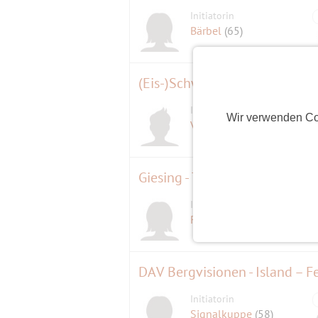
Initiatorin
Bärbel
(65)
(Eis-)Schwimmen im Langwie
Initiator
Wir verwenden Co
Verve
(54)
Giesing - Treff - Mittagessen b
Initiatorin
Freizeitspaß
(66)
DAV Bergvisionen - Island – F
Initiatorin
Signalkuppe
(58)