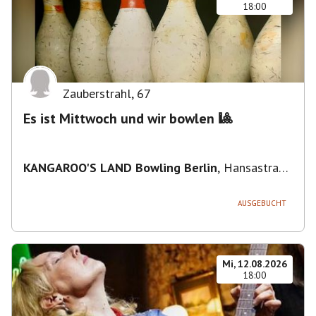
18:00
Zauberstrahl
,
67
Es ist Mittwoch und wir bowlen 🎱
KANGAROO'S LAND Bowling Berlin
,
Hansastraße
236, 13051 Berlin-Bezirk Lichtenberg,
Deutschland
AUSGEBUCHT
Mi, 12.08.2026
18:00