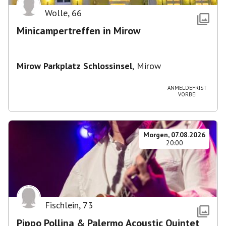
Wolle
,
66
Minicampertreffen in Mirow
Mirow Parkplatz Schlossinsel
,
Mirow
ANMELDEFRIST
VORBEI
Morgen, 07.08.2026
20:00
Fischlein
,
73
Pippo Pollina & Palermo Acoustic Quintet