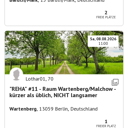
2
FREIE PLÄTZE
Sa, 08.08.2026
11:00
Lothar01
,
70
"REHA" #11 - Raum Wartenberg/Malchow -
kürzer als üblich, NICHT langsamer
Wartenberg
,
13059 Berlin, Deutschland
1
FREIER PLATZ