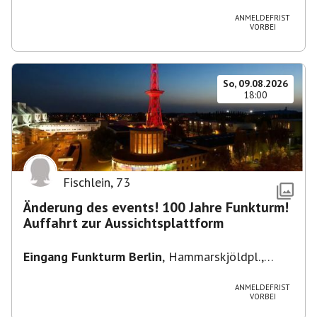
Heuss-Platz 10, 14052 Berlin, U Theodor- Heuss
-Platz
ANMELDEFRIST
VORBEI
So, 09.08.2026
18:00
Fischlein
,
73
Änderung des events! 100 Jahre Funkturm!
Auffahrt zur Aussichtsplattform
Eingang Funkturm Berlin
,
Hammarskjöldpl.,
14055 Berlin, Deutschland
ANMELDEFRIST
VORBEI