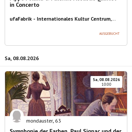
in Concerto
ufaFabrik - Internationales Kultur Centrum
,
Viktoriastraße 10-18, 12105 Berlin, U
Ullsteinstraße Ausgang Viktoriastraße
AUSGEBUCHT
Sa, 08.08.2026
Sa, 08.08.2026
10:00
mondauster
,
63
Symphonie der Farben. Paul Signac und der