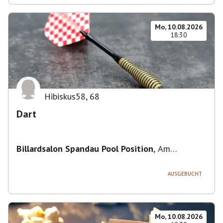
Mo, 10.08.2026
18:30
Hibiskus58
,
68
Dart
Billardsalon Spandau Pool Position
,
Am
Juliusturm 31, 13599 Berlin, Deutschland
AUSGEBUCHT
Mo, 10.08.2026