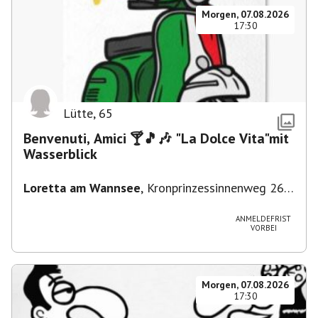
Morgen, 07.08.2026
17:30
Lütte
,
65
Benvenuti, Amici 🍸🎵🎶 "La Dolce Vita"mit
Wasserblick
Loretta am Wannsee
,
Kronprinzessinnenweg 260,
14109 Berlin, Deutschland
ANMELDEFRIST
VORBEI
Morgen, 07.08.2026
17:30