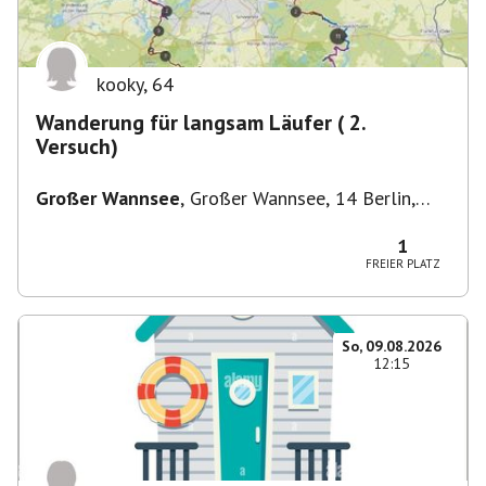
kooky
,
64
Wanderung für langsam Läufer ( 2.
Versuch)
Großer Wannsee
,
Großer Wannsee, 14 Berlin,
Deutschland
1
FREIER PLATZ
So, 09.08.2026
12:15