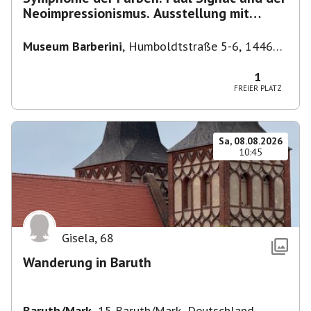
Neoimpressionismus. Ausstellung mit
Führung.
Museum Barberini
,
Humboldtstraße 5-6, 14467
Potsdam, Deutschland
1
FREIER PLATZ
Sa, 08.08.2026
10:45
Gisela
,
68
Wanderung in Baruth
Baruth/Mark
,
15 Baruth/Mark, Deutschland