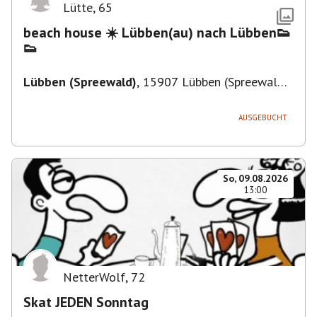
Lütte
,
65
beach house ☀️ Lübben(au) nach Lübben👟
👟
Lübben (Spreewald)
,
15907 Lübben (Spreewald),
Deutschland
AUSGEBUCHT
So, 09.08.2026
13:00
NetterWolf
,
72
Skat JEDEN Sonntag