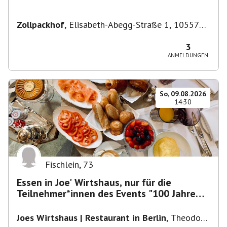
Zollpackhof
,
Elisabeth-Abegg-Straße 1, 10557
Berlin, Deutschland
3
ANMELDUNGEN
So, 09.08.2026
14:30
Fischlein
,
73
Essen in Joe' Wirtshaus, nur für die
Teilnehmer*innen des Events "100 Jahre
Funkturm"
Joes Wirtshaus | Restaurant in Berlin
,
Theodor-