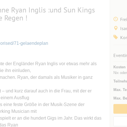
ühne Ryan Inglis :und Sun Kings
e Regen !
Fre
Isa
Kon
egorised/71-gelaendeplan
Eventi
nte der Engländer Ryan Inglis vor etwas mehr als
Kosten
e ihn einluden,
Nix oder
machen. Ryan, der damals als Musiker in ganz
Teilneh
Max. Te
t – und kurz darauf auch in die Frau, mit der er
 einem Ausflug
Max. Be
is eine feste Größe in der Musik-Szene der
rking Musician mit
ielt er an die hundert Gigs im Jahr. Das wirkt das
 das Ryan