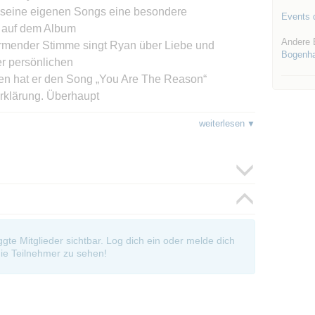
ihm seine eigenen Songs eine besondere
Events d
 auf dem Album
Andere 
wärmender Stimme singt Ryan über Liebe und
Bogenh
er persönlichen
en hat er den Song „You Are The Reason“
rklärung. Überhaupt
nt in allem, was Ryan Inglis tut: Liebe zu klaren,
weiterlesen
Sein und dem
r braucht für Ryan Inglis wenig Worte. Man merkt
 tut sich eher
ik zu reden. Es passt zu seiner komplett uneitlen
r die Musik,
t damit Herz und Seele aller, die
oggte Mitglieder sichtbar. Log dich ein oder melde dich
ie Teilnehmer zu sehen!
siker neu – mit Jazz, Soul & Funk. Vier Top-