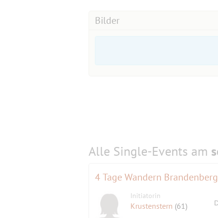
Musiker aus München, angeführt von 
Four.
Bilder
Alle Single-Events am
s
4 Tage Wandern Brandenberg
Initiatorin
D
Krustenstern
(61)