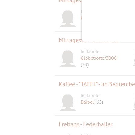
Initiatorin
Ostwind
(62)
Mittagessen im Brenner
Initiatorin
Globetrotter3000
(73)
Kaffee - "TAFEL" - im Septembe
Initiatorin
Bärbel
(65)
Freitags - Federballer