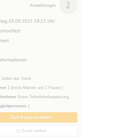
2
Anmeldungen
itag, 05.09.2025 18:15 Uhr
rsinselfest
zert
nformationen
 Jede/r das Seine
mer
2 (keine Männer und 2 Frauen )
ilnehmer
Keine Teilnehmerbegrenzung
gleitpersonen
1
Zum Event anmelden
Event merken