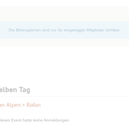
Caro Kelley, bringen Groove in den Sound der Fab
Die Bildergalerien sind nur für eingeloggte Mitglieder sichtbar.
elben Tag
er Alpen + Rofan
ieses Event hatte keine Anmeldungen