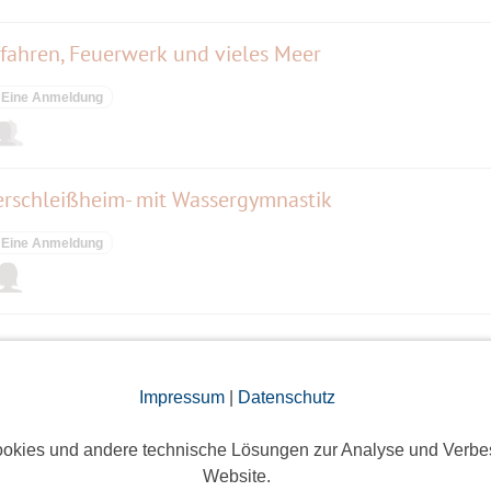
dfahren, Feuerwerk und vieles Meer
Eine Anmeldung
rschleißheim- mit Wassergymnastik
Eine Anmeldung
Impressum
|
Datenschutz
ieses Event hatte keine Anmeldungen
okies und andere technische Lösungen zur Analyse und Verbe
Website.