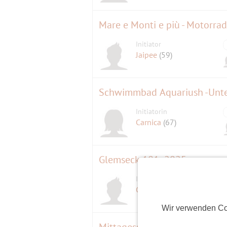
Mare e Monti e più - Motorra
Initiator
Jaipee
(59)
Schwimmbad Aquariush -Unte
Initiatorin
Carnica
(67)
Glemseck 101 -2025
Initiator
D
Christof
(63)
Wir verwenden Co
Mittagessen im Dürnbräu