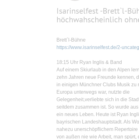
Isarinselfest -Brett`l-B
höchwahscheinlich ohn
Brett`l-Bühne
https://www.isarinselfest.de/2-uncat
18:15 Uhr Ryan Inglis & Band
Auf einem Skiurlaub in den Alpen ler
zehn Jahren neue Freunde kennen, di
in einigen Münchner Clubs Musik zu 
Europa unterwegs war, nutzte die
Gelegenheit,verliebte sich in die Stad
seitdem zusammen ist. So wurde aus
ein neues Leben. Heute ist Ryan Ingl
bayrischen Landeshauptstadt. Als Wo
nahezu unerschöpflichem Repertoire sp
von außen nie wie Arbeit, man spürt,