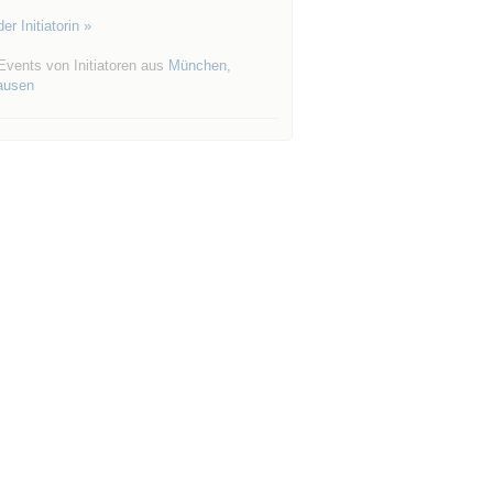
er Initiatorin »
Events von Initiatoren aus
München
,
ausen