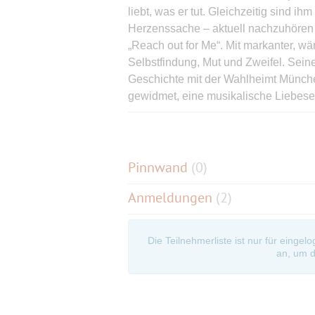
liebt, was er tut. Gleichzeitig sind 
Herzenssache – aktuell nachzuhören
„Reach out for Me“. Mit markanter, 
Selbstfindung, Mut und Zweifel. Sein
Geschichte mit der Wahlheimt Münch
gewidmet, eine musikalische Liebese
scheint „Liebe“ das verbindende Eleme
eindringlichen Songs, zum Musiker-
Austausch mit dem Publikum. Letztere
es ihm auf der Bühne nicht an, aber er
Pinnwand
(
0
)
schwer damit, über sich und seine Mus
Anmeldungen
(2)
Art: Ryan Inglis stellt sich lieber hinte
lässt sie für ihn sprechen und erreich
ihm zuhören.
Die Teilnehmerliste ist nur für eingel
https://ryaninglis.com/
an, um d
20:00 Uhr Sun Kings mit Caro Kelly
Sun Kings interpretieren Beatles-Klas