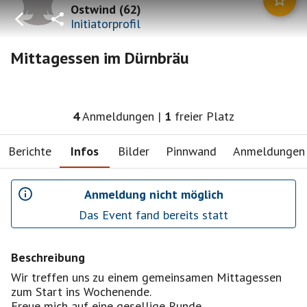
Ostwind
(
62
)
Initiatorprofil
Mittagessen im Dürnbräu
4
Anmeldungen
|
1
freier Platz
Berichte
Infos
Bilder
Pinnwand
Anmeldungen
Anmeldung nicht möglich
Das Event fand bereits statt
Beschreibung
Wir treffen uns zu einem gemeinsamen Mittagessen
zum Start ins Wochenende.
Freue mich auf eine gesellige Runde.