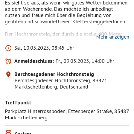
Es sieht so aus, als wenn wir gutes Wetter bekommen
ab dem Wochenende. Das möchte ich unbedingt
nutzen und freue mich über die Begleitung von
geübten und schwindelfreien KlettersteiggeherInnen.
Der Hochthronsteig, der durch die steile 400 Meter
Mehr anzeigen
hohe Ostwand des Berchtesgadener Hochthrons
führt, ist ein moderner, schwieriger Sportklettersteig
Sa., 10.05.2025, 08:45 Uhr
mit homogener Schwierigkeitsverteilung. Er verläuft
großteils im Klettersteigschwierigkeitsgrad C/D. Der
Anmeldeschluss:
Fr., 09.05.2025, 14:00 Uhr
Steig hat keinen Notausstieg, es gibt keine
Möglichkeit in leichteres Gelände auszuqueren. Der
Berchtesgadener Hochthronsteig
Steig ist durchgehend mit einem Drahtseil und
Berchtesgadener Hochthronsteig, 83471
Trittbügeln versichert.
Marktschellenberg, Deutschland
Gehzeit inkl. Zustieg, Klettersteig und Abstieg vom
Treffpunkt
Stöhrhaus ca. 6 h, dabei insgesamt 1100 Höhenmeter,
davon Klettersteig 400 Hm. Klettersteiglänge 600 m.
Parkplatz Hinterrossboden, Ettenberger Straße, 83487
Marktschellenberg
Das Stöhrhaus am Untersberg ist seit dem 1. Mai
bewirtschaftet.
Kosten