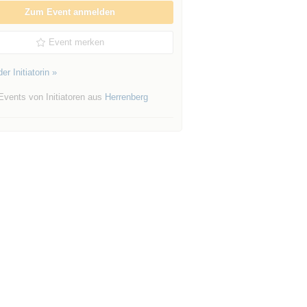
e
Zum Event anmelden
Event merken
er Initiatorin »
Events von Initiatoren aus
Herrenberg
9.0069017,17z/data=!3m1!4b1!4m14!4m13!1m5!1m1!1s0x47