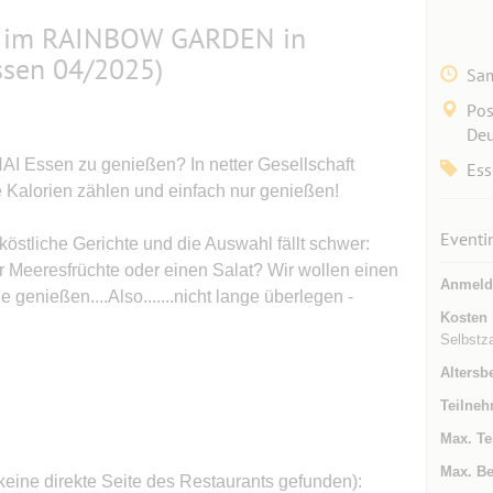
n im RAINBOW GARDEN in
ssen 04/2025)
Sam
Pos
Deu
I Essen zu genießen? In netter Gesellschaft
Ess
 Kalorien zählen und einfach nur genießen!
Eventi
köstliche Gerichte und die Auswahl fällt schwer:
 Meeresfrüchte oder einen Salat? Wir wollen einen
Anmeld
genießen....Also.......nicht lange überlegen -
Kosten
Selbstza
Altersb
Teilneh
Max. Te
Max. Be
 keine direkte Seite des Restaurants gefunden):