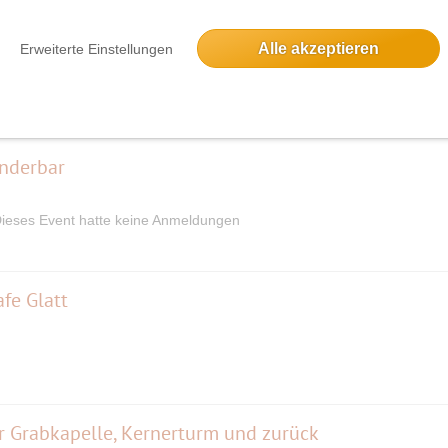
Rundtour ab Ochsenwang über Torfgrube, Neidlinger Wasserfall, Zipfe
Alle akzeptieren
Erweiterte Einstellungen
5 Anmeldungen
underbar
ieses Event hatte keine Anmeldungen
fe Glatt
 Grabkapelle, Kernerturm und zurück