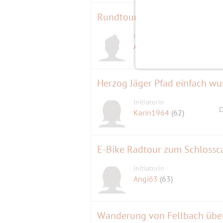
Initiator
Aurel58
(68)
Herzog Jäger Pfad einfach w
Initiatorin
D
Karin1964
(62)
E-Bike Radtour zum Schlossca
Initiatorin
Angi63
(63)
Wanderung von Fellbach über