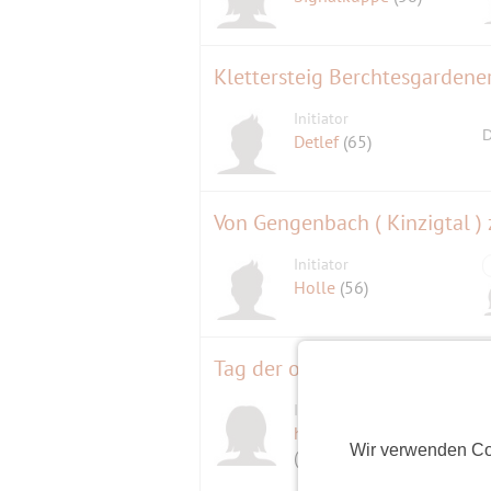
SPIELEGRUPPE
https://www.stuttgartersingles.de/gro
Klettersteig Berchtesgardene
PUZZELN
https://www.stuttgartersingles.de/gro
Initiator
D
Detlef
(65)
Liebe Grüße
Silke
Von Gengenbach ( Kinzigtal 
Initiator
Holle
(56)
Tag der offenen Tür, Justizpa
Initiatorin
herzchenmuenchen
Wir verwenden Co
(44)