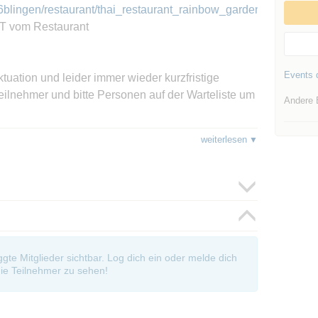
lingen/restaurant/thai_restaurant_rainbow_garden/speisekart
HT vom Restaurant
Events d
ktuation und leider immer wieder kurzfristige
ilnehmer und bitte Personen auf der Warteliste um
Andere 
weiterlesen
n dort sind es ca. 10 Minuten zu Fuß.
hof+-
/Turmstra%C3%9Fe+9,+71032+B%C3%B6blingen/@48.6869287,
ab 1€ für 4h)*
en findet Ihr auf der Webseite.
oggte Mitglieder sichtbar. Log dich ein oder melde dich
locations/b%c3%b6blingen_35b5u0wkuznyr2ufij/?
ie Teilnehmer zu sehen!
&leaving=202403162200
en die Teilnehmer die Einladung meiner Gruppe