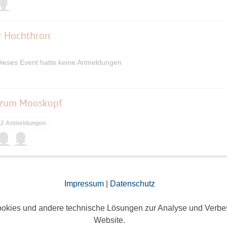
up/7132
r Hochthron
up/7176
ieses Event hatte keine Anmeldungen
) zum Mooskopf
2 Anmeldungen
last München
Impressum
|
Datenschutz
17 Anmeldungen
okies und andere technische Lösungen zur Analyse und Verbe
Website.