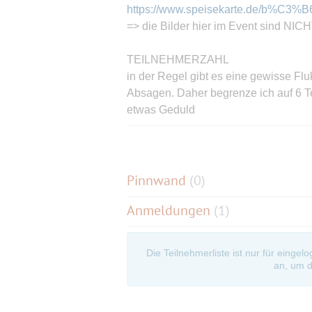
https://www.speisekarte.de/b%C3%B6b
=> die Bilder hier im Event sind NIC
TEILNEHMERZAHL
in der Regel gibt es eine gewisse Flu
Absagen. Daher begrenze ich auf 6 Te
etwas Geduld
ÖFFIS
Haltestelle ist Böblingen Bahnhof. Vo
https://www.google.de/maps/dir/Bahn
Pinnwand
(
0
)
+B%C3%B6blingen,+B%C3%B6blingen
Anmeldungen
(1)
ANREISE MIT DEM AUTO & PARKEN (
Infos zur Anreise und Parkmöglichkeit
Die Teilnehmerliste ist nur für eingel
https://www.parkopedia.de/parking/
an, um d
country=de&arriving=202403161800
Im Anschluss an diesen Event erhalt