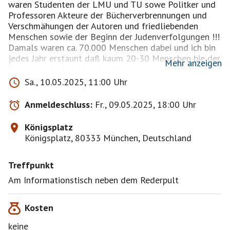
waren Studenten der LMU und TU sowe Politker und
Professoren Akteure der Bücherverbrennungen und
Verschmähungen der Autoren und friedliebenden
Menschen sowie der Beginn der Judenverfolgungen !!!
Damals waren ca. 70.000 Menschen dabei und ich bin
jedes Jahr erstaunt daß kaum 20-30 Menschen bie der
Mehr anzeigen
Lesung sind obwohl sicher bis heute viele der
Angehörigen der Autoren und Verfolgten das niemals
Sa., 10.05.2025, 11:00 Uhr
vergessen werden.
https://www.nsdoku.de/historischer-
Anmeldeschluss:
Fr., 09.05.2025, 18:00 Uhr
ort/koenigsplatz/buecherverbrennungen-1933
Königsplatz
Schirmherr der Aktion ist der Münchner
Königsplatz, 80333 München, Deutschland
Oberbürgermeister Dieter Reiter (SPD). Start der
Lesungen ist um 11 Uhr vor der Antikensammlung auf
Treffpunkt
dem Königsplatz: Rund 100 Frauen und Männer
werden in Fünf-Minuten-Slots aus Büchern vorlesen,
Am Informationstisch neben dem Rederpult
die von den Nazis und ihren Sympathisanten am 10.
Mai 1933 auf dem Königsplatz verbrannt worden
Kosten
waren.
keine