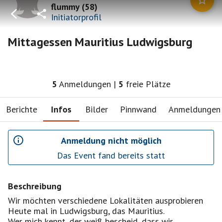
flummy
(
58
)
Initiatorprofil
Mittagessen Mauritius Ludwigsburg
5
Anmeldungen
|
5
freie Plätze
Berichte
Infos
Bilder
Pinnwand
Anmeldungen
Anmeldung nicht möglich
Das Event fand bereits statt
Beschreibung
Wir möchten verschiedene Lokalitäten ausprobieren
Heute mal in Ludwigsburg, das Mauritius.
Wer mich kennt, der weiß bescheid, dass wir