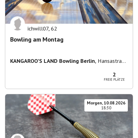
ichwill07
,
62
Bowling am Montag
KANGAROO'S LAND Bowling Berlin
,
Hansastraße
236, 13051 Berlin-Bezirk Lichtenberg,
Deutschland
2
FREIE PLÄTZE
Morgen, 10.08.2026
18:30