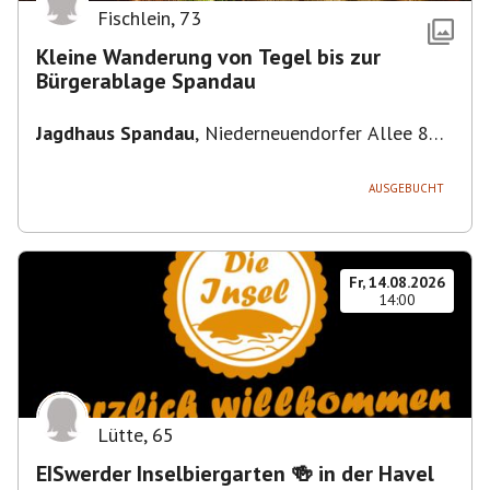
Fischlein
,
73
Kleine Wanderung von Tegel bis zur
Bürgerablage Spandau
Jagdhaus Spandau
,
Niederneuendorfer Allee 80,
13587 Berlin
AUSGEBUCHT
Fr, 14.08.2026
14:00
Lütte
,
65
EISwerder Inselbiergarten 🍻 in der Havel