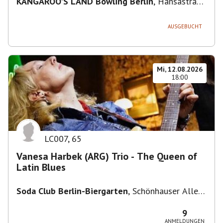
KANGAROO'S LAND Bowling Berlin
,
Hansastraße
236, 13051 Berlin-Bezirk Lichtenberg,
Deutschland
AUSGEBUCHT
Mi, 12.08.2026
18:00
LC007
,
65
Vanesa Harbek (ARG) Trio - The Queen of
Latin Blues
Soda Club Berlin-Biergarten
,
Schönhauser Allee
36, 10435 Berlin, Deutschland
9
ANMELDUNGEN