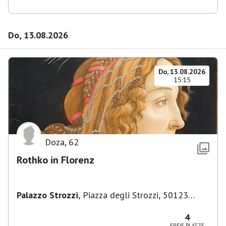
Do, 13.08.2026
Do, 13.08.2026
15:15
Doza
,
62
Rothko in Florenz
Palazzo Strozzi
,
Piazza degli Strozzi, 50123
Firenze FI, Italien
4
FREIE PLÄTZE