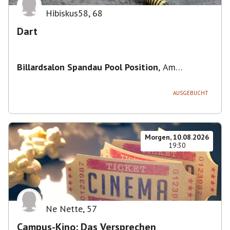
Hibiskus58
,
68
Dart
Billardsalon Spandau Pool Position
,
Am
Juliusturm 31, 13599 Berlin, Deutschland
AUSGEBUCHT
Morgen, 10.08.2026
19:30
Ne Nette
,
57
Campus-Kino: Das Versprechen