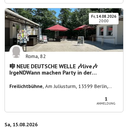
Fr, 14.08.2026
20:00
Roma
,
82
🎼 NEUE DEUTSCHE WELLE 🎶live🎶
IrgeNDWann machen Party in der
Freilichtbühne bis "...die Schule🔥"
Freilichtbühne
,
Am Juliusturm, 13599 Berlin,
Deutschland
1
ANMELDUNG
Sa, 15.08.2026