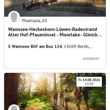
Phantasia
,
65
Wannsee-Heckeshorn-Löwen-Badestrand
Alter Hof-Pfaueninsel - Moorlake- Glinicker
Brücke-
S Wannsee Bhf am Bus 114
,
14109 Berlin,
Deutschland
AUSGEBUCHT
Fr, 14.08.2026
11:30