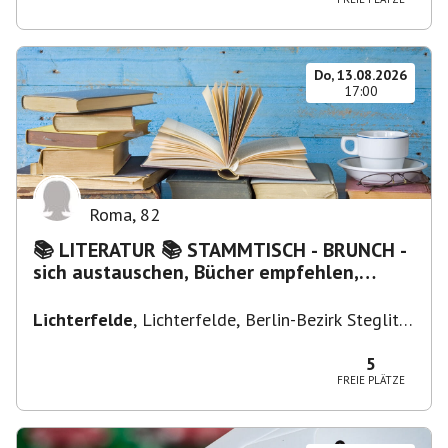
Do, 13.08.2026
17:00
Roma
,
82
📚 LITERATUR 📚 STAMMTISCH - BRUNCH -
sich austauschen, Bücher empfehlen,
Lesen/Vorlesen
Lichterfelde
,
Lichterfelde, Berlin-Bezirk Steglitz-
Zehlendorf, Deutschland
5
FREIE PLÄTZE