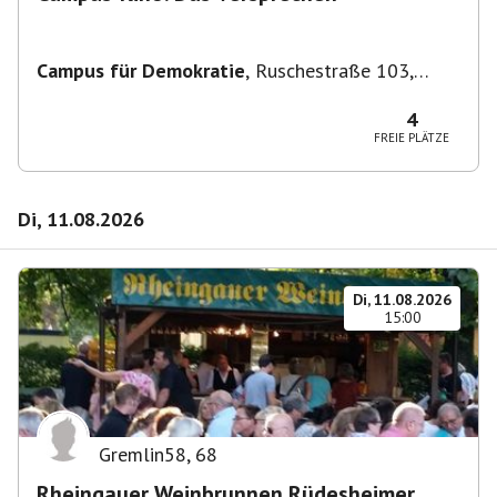
Campus für Demokratie
,
Ruschestraße 103,
10365 Berlin-Bezirk Lichtenberg, Deutschland
4
FREIE PLÄTZE
Di, 11.08.2026
Di, 11.08.2026
15:00
Gremlin58
,
68
Rheingauer Weinbrunnen Rüdesheimer