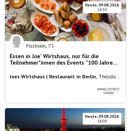
Heute, 09.08.2026
14:30
Fischlein
,
73
Essen in Joe' Wirtshaus, nur für die
Teilnehmer*innen des Events "100 Jahre
Funkturm"
Joes Wirtshaus | Restaurant in Berlin
,
Theodor-
Heuss-Platz 10, 14052 Berlin, U Theodor- Heuss
-Platz
ANMELDEFRIST
VORBEI
Heute, 09.08.2026
18:00