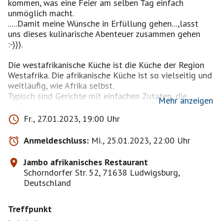
kommen, was eine Feier am selben Tag einfach
unmöglich macht.
.....Damit meine Wünsche in Erfüllung gehen...,lasst
uns dieses kulinarische Abenteuer zusammen gehen
:-))).
Die westafrikanische Küche ist die Küche der Region
Westafrika. Die afrikanische Küche ist so vielseitig und
weitläufig, wie Afrika selbst.
Typisch sind Gerichte mit einfachen Zutaten, die
Mehr anzeigen
raffiniert zubereitet und abgeschmeckt werden.
Fleisch oder Fisch gehören – sofern erschwinglich –
Fr., 27.01.2023, 19:00 Uhr
zu Mahlzeiten unbedingt dazu. Wichtige
Grundnahrungsmittel sind außerdem Reis, Hirse und
Anmeldeschluss:
Mi., 25.01.2023, 22:00 Uhr
Mais.
Jambo afrikanisches Restaurant
Insbesondere Vegetarier und auch Veganer erleben hier
Schorndorfer Str. 52, 71638 Ludwigsburg,
tolle Geschmackserlebnisse. ;-))
Deutschland
'
++Ich lade euch jetzt auf ein Glas Sekt (Gratis)ein
Treffpunkt
auf meinen GEBURTSTAG anstoßen!++'
Ich freue mich sehr :- )
www.jamborestaurant.de