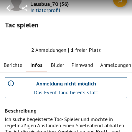
Lausbua_70
(
56
)
Initiatorprofil
Tac spielen
2
Anmeldungen
|
1
freier Platz
Berichte
Infos
Bilder
Pinnwand
Anmeldungen
Anmeldung nicht möglich
Das Event fand bereits statt
Beschreibung
Ich suche begeisterte Tac- Spieler und möchte in
regelmäßigen Abständen einen Spieleabend abhalten.
Tac ist die einzigartige Kombination aus Brett - und