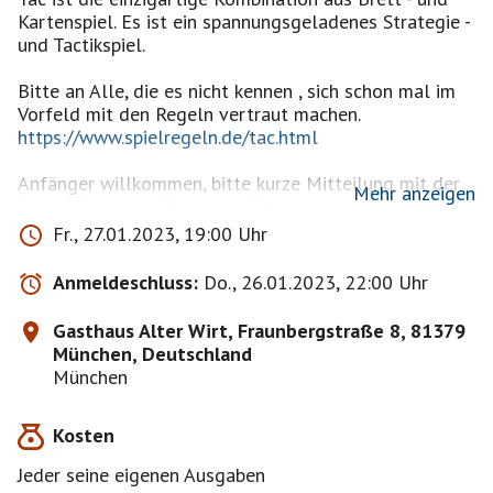
Kartenspiel. Es ist ein spannungsgeladenes Strategie -
und Tactikspiel.
Bitte an Alle, die es nicht kennen , sich schon mal im
https://www.spielregeln.de/tac.html
Anfänger willkommen, bitte kurze Mitteilung mit der
Mehr anzeigen
Anmeldung an mich , nur sollten es wenn möglich
nicht zu viele Anfänger sein , aus Rücksicht auf die
Fr., 27.01.2023, 19:00 Uhr
Spieler die schon länger spielen. Dankeschön für's
Verständnis.
Anmeldeschluss:
Do., 26.01.2023, 22:00 Uhr
Wer noch ein Tac- Spiel hat , bitte mitbringen ( auf die
Gasthaus Alter Wirt, Fraunbergstraße 8, 81379
Pinwand schreiben ) , damit wir bei Bedarf mehre
München, Deutschland
Tische bilden können.
München
Anfahrtsbeschreibung mit öffentlichen
Kosten
Verkehrsmitteln
U3 Thalkirchen / Tierpark und dann immer in Richtung
Jeder seine eigenen Ausgaben
Kirche