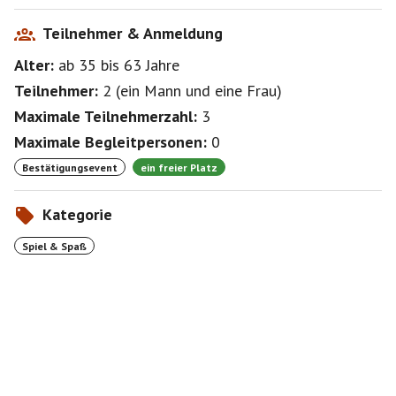
Dies ist eine reine Privatveranstaltung und ich
Teilnehmer & Anmeldung
übernehme für nix eine Haftung.
Alter:
ab 35
bis 63
Jahre
Der oder die Tisch(e) werden ab 18:30 Uhr reserviert ,
Teilnehmer:
2
(
ein Mann
und
eine Frau
)
falls jemand vorher etwas in Ruhe essen möchte .
Maximale Teilnehmerzahl:
3
Begleitperson nach Absprache .
Maximale Begleitpersonen:
0
Bestätigungsevent
ein freier Platz
Kategorie
Spiel & Spaß