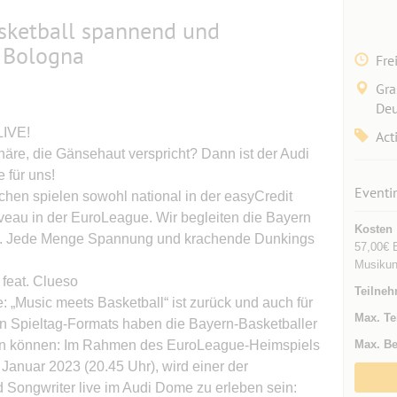
sketball spannend und
s Bologna
Fre
Gra
Deu
LIVE!
Act
häre, die Gänsehaut verspricht? Dann ist der Audi
 für uns!
Eventi
hen spielen sowohl national in der easyCredit
iveau in der EuroLeague. Wir begleiten die Bayern
Kosten
lg. Jede Menge Spannung und krachende Dunkings
57,00€ E
Musikun
eat. Clueso
Teilneh
 „Music meets Basketball“ ist zurück und auch für
Max. Te
gen Spieltag-Formats haben die Bayern-Basketballer
hten können: Im Rahmen des EuroLeague-Heimspiels
Max. Be
Januar 2023 (20.45 Uhr), wird einer der
 Songwriter live im Audi Dome zu erleben sein: