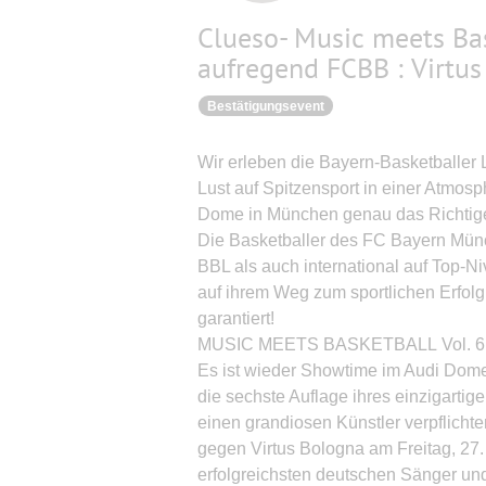
Clueso- Music meets Ba
aufregend FCBB : Virtu
Bestätigungsevent
Wir erleben die Bayern-Basketballer 
Lust auf Spitzensport in einer Atmosp
Dome in München genau das Richtige
Die Basketballer des FC Bayern Münc
BBL als auch international auf Top-N
auf ihrem Weg zum sportlichen Erfo
garantiert!
MUSIC MEETS BASKETBALL Vol. 6 f
Es ist wieder Showtime im Audi Dome:
die sechste Auflage ihres einzigarti
einen grandiosen Künstler verpflic
gegen Virtus Bologna am Freitag, 27. 
erfolgreichsten deutschen Sänger und