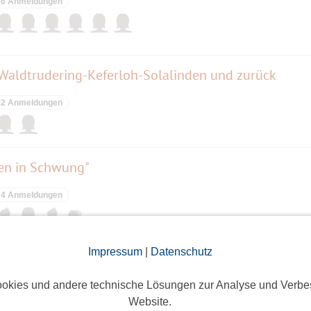
6 Anmeldungen
 Waldtrudering-Keferloh-Solalinden und zurück
2 Anmeldungen
ben in Schwung"
4 Anmeldungen
Impressum
|
Datenschutz
 - Der Simplicissimus
okies und andere technische Lösungen zur Analyse und Verbe
Eine Anmeldung
Website.