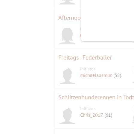
Afternoon Tea wie in England
Initiatorin
Blümchen11
(62)
Freitags - Federballer
Initiator
michaelausmuc
(58)
Initiator
Chris_2017
(61)