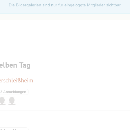
Die Bildergalerien sind nur für eingeloggte Mitglieder sichtbar.
elben Tag
rschleißheim-
2 Anmeldungen