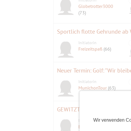
Initiatorin
Globetrotter3000
(73)
Sportlich flotte Gehrunde ab
Initiatorin
Freizeitspaß
(66)
Neuer Termin: Golf: "Wir blei
Initiatorin
MunichonTour
(63)
GEWITZT, GEWAGT, GEZEICHNET
Wir verwenden Co
Initiatorin
Butterblume
(65)