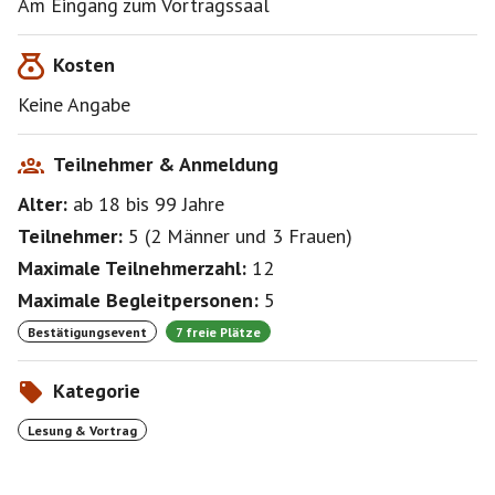
Am Eingang zum Vortragssaal
freie Plätze VG Addy
Kosten
https://www.kas.de/de/web/bw/veranstaltungen/detail
/-/content/project-2025-eine-kritische-analyse
Keine Angabe
Teilnehmer & Anmeldung
Alter:
ab 18
bis 99
Jahre
Teilnehmer:
5
(
2 Männer
und
3 Frauen
)
Maximale Teilnehmerzahl:
12
Maximale Begleitpersonen:
5
Bestätigungsevent
7 freie Plätze
Kategorie
Lesung & Vortrag