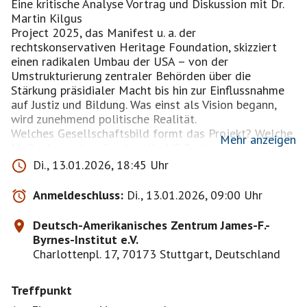
Eine kritische Analyse Vortrag und Diskussion mit Dr.
Martin Kilgus
Project 2025, das Manifest u. a. der
rechtskonservativen Heritage Foundation, skizziert
einen radikalen Umbau der USA – von der
Umstrukturierung zentraler Behörden über die
Stärkung präsidialer Macht bis hin zur Einflussnahme
auf Justiz und Bildung. Was einst als Vision begann,
wird zunehmend politische Realität.
Welches Gesellschaftsbild formt das Projekt? Welche
Mehr anzeigen
Maßnahmen hat die aktuelle US-Regierung bereits
umgesetzt, wo stößt sie an Grenzen und welche
Di., 13.01.2026, 18:45 Uhr
Schritte stehen noch bevor? Gemeinsam mit Dr. Martin
Kilgus werfen wir einen kritischen Blick auf Ziele,
Anmeldeschluss:
Di., 13.01.2026, 09:00 Uhr
Machtstrategien und die Entwicklungen, die uns noch
erwarten.
Deutsch-Amerikanisches Zentrum James-F.-
Byrnes-Institut e.V.
Teilnehmer melden sich zur Veranstaltung bitte bei
Charlottenpl. 17, 70173 Stuttgart, Deutschland
Deutsch-Amerikanischen Zentrum (DAZ), formlos per
Email an
Treffpunkt
anmeldung@daz.org
Sorry, sehr kurzfristig, ich hoffe es gibt noch genug