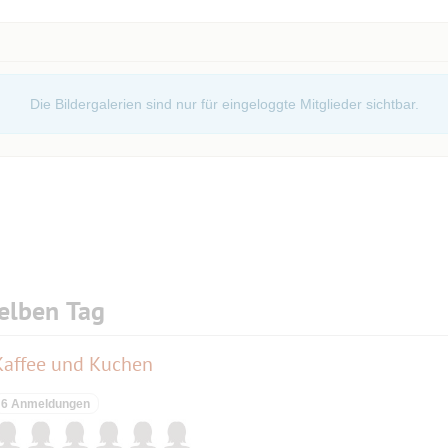
oup/5160
Die Bildergalerien sind nur für eingeloggte Mitglieder sichtbar.
rkind im Zeitalter der Aufklärung
n Salzburg – Frühe Sinfonien und Serenaden
ien – Hinwendung zur Oper
Salzburg, Paris-Reise, Klavierkonzerte, erste
t Kammermusik und konzertante Musik
elben Tag
Komponist in Wien: die großen Opern
iem und Jupitersinfonie als Vermächtnis
 Kaffee und Kuchen
6 Anmeldungen