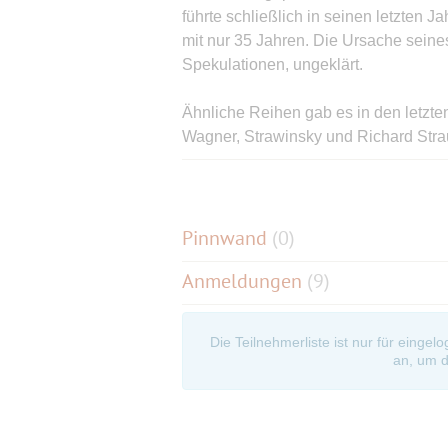
führte schließlich in seinen letzten J
mit nur 35 Jahren. Die Ursache seines
Spekulationen, ungeklärt.
Ähnliche Reihen gab es in den letzte
Wagner, Strawinsky und Richard Str
Müsis daran teilgenommen und waren, 
für klassische Musik interessiert oder 
hier mal vorbeischauen.
Pinnwand
(
0
)
Prof. Schmitt versteht es auf hervor
Anmeldungen
(9)
die Geschichte der Musik zu geben. 
Vielmehr ist man überrascht, wenn es 
Die Teilnehmerliste ist nur für eingel
Die Vorlesung besteht aus zwei Teile
an, um d
ein 45 min Konzert.
Es gibt eine Gruppe, über die ich die 