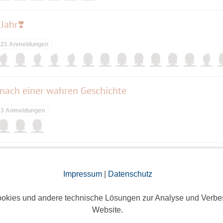
er letzten Events zu finden.
Jahr❣️
21 Anmeldungen
nach einer wahren Geschichte
3 Anmeldungen
 – Kein Gipfel ist größer als das Leben
Impressum
|
Datenschutz
9 Anmeldungen
okies und andere technische Lösungen zur Analyse und Verbe
Website.
7 Wonders & Co.