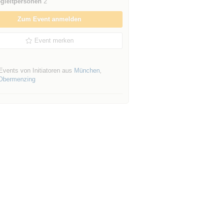
gleitpersonen
2
Zum Event anmelden
Event merken
Events von Initiatoren aus
München
,
Obermenzing