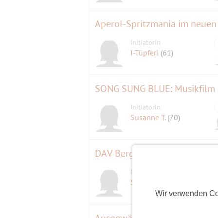
Hier ist auch eine Zusammenfassung d
Aperol-Spritzmania im neuen 
Initiatorin
I-Tüpferl
(61)
SONG SUNG BLUE: Musikfilm 
Initiatorin
Susanne T.
(70)
DAV Bergvisionen - Broad Peak
Initiatorin
Signalkuppe
(58)
Wir verwenden Co
Ausgewählte Spiele - heute: 