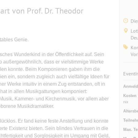
t von Prof. Dr. Theodor
Die
Lot
Deu
tables Genie.
Kon
Vor
tisches Wunderkind in der Öffentlichkeit auf. Sein
o außergewöhnlich, dass er vielstimmige Werke
len konnte. Beim Komponieren gaben ihm die
Eventi
en ein, sondern zugleich auch vielfältige Ideen für
er Werke intuitiv in einem Zug entstanden, oft in
Anmeld
hat in allen Musik­gattungen komponiert:
Kosten
 Musik, Kammer- und Kirchenmusik, vor allem aber
nix
eborene Musikdramatiker.
Altersb
Teilneh
ücklos. Er fand keine feste Anstellung und konnte
rte Existenz bieten. Sein blindes Vertrauen in die
Max. Te
htfertigkeit und Sorglosigkeit im Umgang mit Geld,