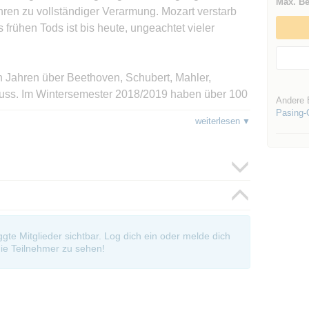
Max. Be
ahren zu vollständiger Verarmung. Mozart verstarb
 frühen Tods ist bis heute, ungeachtet vieler
n Jahren über Beethoven, Schubert, Mahler,
auss. Im Wintersemester 2018/2019 haben über 100
Andere 
wie ich, begeistert. Jeder der sich ein bisschen
Pasing-
weiterlesen
von Zeit zu Zeit in ein solches Konzert geht, sollte
ragende Weise auch einem Laien einen Einblick in
Zu keinem Zeitpunkt kommt Langeweile auf.
schon vorbei ist.
oggte Mitglieder sichtbar. Log dich ein oder melde dich
n, 90 min mit Vortrag und Kurzeinspielungen und oft
ie Teilnehmer zu sehen!
Events organisiere.