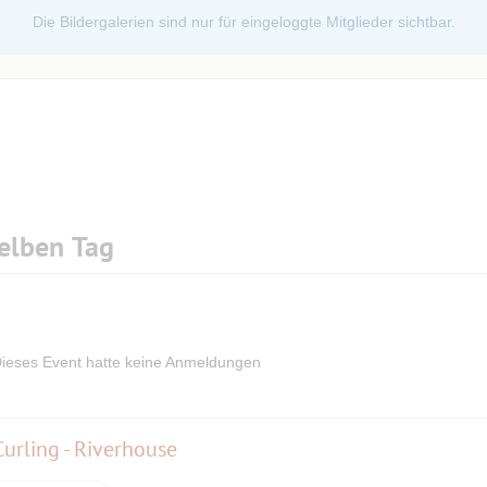
Die Bildergalerien sind nur für eingeloggte Mitglieder sichtbar.
elben Tag
ieses Event hatte keine Anmeldungen
urling - Riverhouse