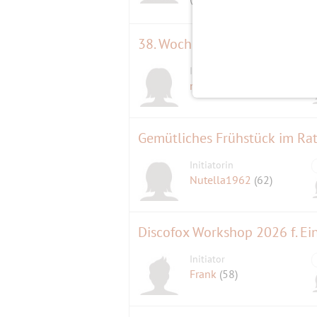
38. Wochenend-Frühstück
Initiatorin
nina-muc
(51)
Gemütliches Frühstück im Rat
Initiatorin
Nutella1962
(62)
Discofox Workshop 2026 f. Ein
Initiator
Frank
(58)