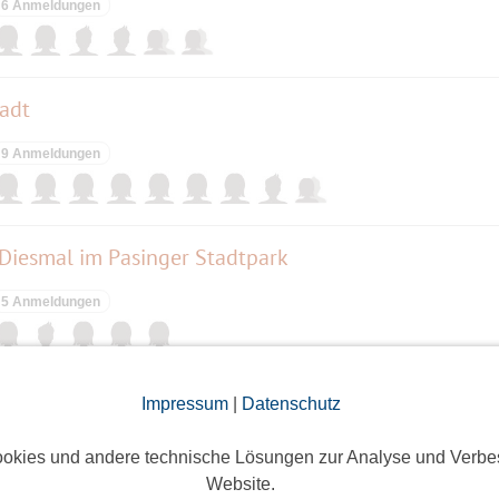
6 Anmeldungen
tadt
9 Anmeldungen
Diesmal im Pasinger Stadtpark
5 Anmeldungen
astillo-Estrada - Offenes Programm im HP8
Impressum
|
Datenschutz
3 Anmeldungen
okies und andere technische Lösungen zur Analyse und Verbe
Website.