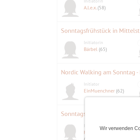
Initiatorin
A.l.e.x.
(58)
Sonntagsfrühstück in Mittels
Initiatorin
Bärbel
(65)
Nordic Walking am Sonntag - 
Initiator
EinMuenchner
(62)
Sonntagssingen mit Gustavo C
Initiatorin
Wir verwenden Co
herzchenmuenchen
(44)