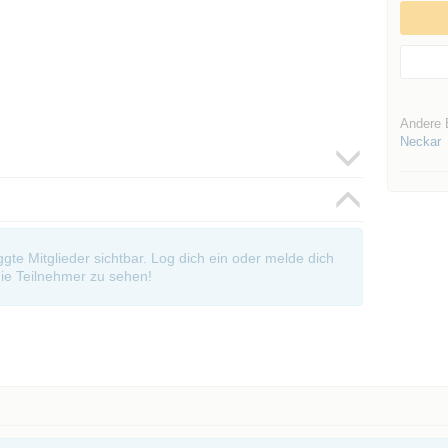
Andere 
Neckar
oggte Mitglieder sichtbar. Log dich ein oder melde dich
ie Teilnehmer zu sehen!