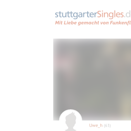
Uwe_h
(63)