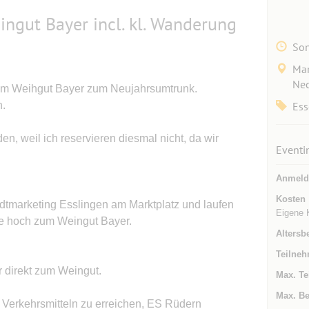
ngut Bayer incl. kl. Wanderung
Son
Mar
Nec
 beim Weihgut Bayer zum Neujahrsumtrunk.
n.
Ess
en, weil ich reservieren diesmal nicht, da wir
Eventi
Anmeld
Kosten
dtmarketing Esslingen am Marktplatz und laufen
Eigene 
ge hoch zum Weingut Bayer.
Altersb
Teilneh
 direkt zum Weingut.
Max. Te
Max. Be
en Verkehrsmitteln zu erreichen, ES Rüdern