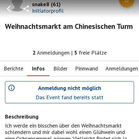
snake8
(
61
)
Initiatorprofil
Weihnachtsmarkt am Chinesischen Turm
2
Anmeldungen
|
5
freie Plätze
Berichte
Infos
Bilder
Pinnwand
Anmeldungen
Anmeldung nicht möglich
Das Event fand bereits statt
Beschreibung
Ich werde ein bisschen über den Weihnachtsmarkt
schlendern und mir dabei wohl einen Glühwein und
eine Ochsensemmel gönnen. Vielleicht findet sich ja