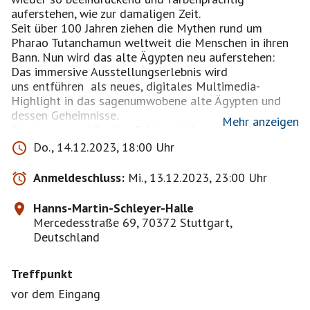
auferstehen, wie zur damaligen Zeit.
Seit über 100 Jahren ziehen die Mythen rund um
Pharao Tutanchamun weltweit die Menschen in ihren
Bann. Nun wird das alte Ägypten neu auferstehen:
Das immersive Ausstellungserlebnis wird
uns entführen als neues, digitales Multimedia-
Highlight in das sagenumwobene alte Ägypten und
dessen Geheimnisse.
Mehr anzeigen
Ein Augmented Reality-Erlebnis führt uns in die
Grabkammer Tutanchamuns im Tal der Könige in Luxor.
Do., 14.12.2023, 18:00 Uhr
Im interaktiven Erlebnisraum erfahren wir mehr über
die Hieroglyphenschrift und tauchen selbst in die Welt
Anmeldeschluss:
Mi., 13.12.2023, 23:00 Uhr
der Archäologie ein.
Im Virtual Reality-Bereich der Ausstellung werden wir
Hanns-Martin-Schleyer-Halle
HeldInnen einer Reise durch die verschlungenen Pfade
Mercedesstraße 69, 70372 Stuttgart,
des Totenbuchs .
Deutschland
XXX Zur Vermeidung von Wartezeiten empfehle ich
den Zeitslot 18.00 Uhr bis 18.15 Uhr vorweg online zu
Treffpunkt
buchen Unbegrenzte Aufenthaltsdauer bis 21.00 Uhr
möglich XXX
vor dem Eingang