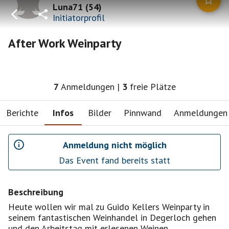
Luna71
(
54
)
Initiatorprofil
After Work Weinparty
7
Anmeldungen
|
3
freie Plätze
Berichte
Infos
Bilder
Pinnwand
Anmeldungen
Anmeldung nicht möglich
Das Event fand bereits statt
Beschreibung
Heute wollen wir mal zu Guido Kellers Weinparty in
seinem fantastischen Weinhandel in Degerloch gehen
und den Arbeitstag mit erlesenen Weinen,