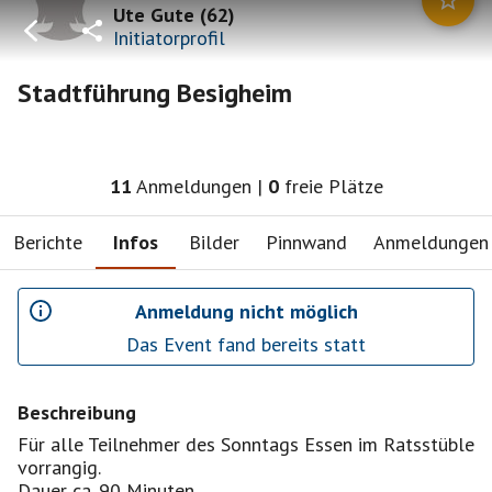
Ute Gute
(
62
)
Initiatorprofil
Stadtführung Besigheim
11
Anmeldungen
|
0
freie Plätze
Berichte
Infos
Bilder
Pinnwand
Anmeldungen
Anmeldung nicht möglich
Das Event fand bereits statt
Beschreibung
Für alle Teilnehmer des Sonntags Essen im Ratsstüble
vorrangig.
Dauer ca. 90 Minuten