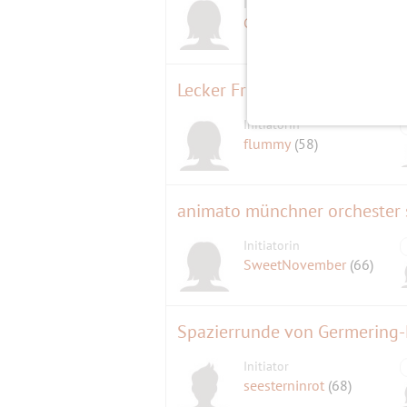
Initiatorin
Carnica
(67)
Lecker Frühstück ... Trölsch 
Initiatorin
flummy
(58)
animato münchner orchester 
Initiatorin
SweetNovember
(66)
Spazierrunde von Germering-
Initiator
seesterninrot
(68)