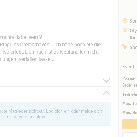
Son
Oly
Rin
möchte dabei sein ?
inguins Bremerhaven... Ich habe noch nie die
Spo
ive erlebt. Demnach ist es Neuland für mich ..
 ungern verfallen lasse...
Eventi
Kosten
Jeder s
Teilneh
Max. Te
oggte Mitglieder sichtbar. Log dich ein oder melde dich
Max. Be
ie Teilnehmer zu sehen!