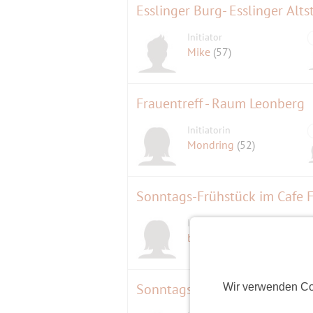
Esslinger Burg- Esslinger Alt
Initiator
Mike
(57)
Frauentreff - Raum Leonberg
Initiatorin
Mondring
(52)
Sonntags-Frühstück im Cafe 
Initiatorin
barbara49
(75)
Sonntagsbrunch -bei mir-
Wir verwenden Co