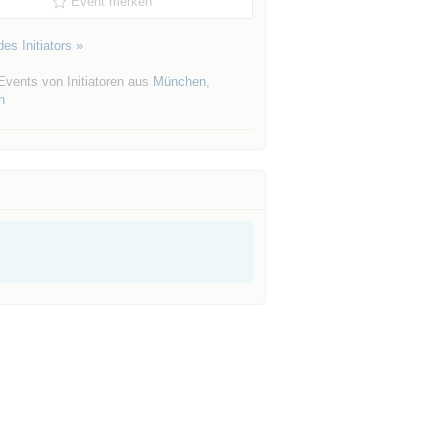
Event merken
es Initiators »
Events von Initiatoren aus
München
,
h