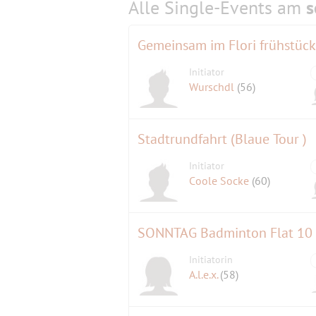
Alle Single-Events am
s
Gemeinsam im Flori frühstüc
Initiator
Wurschdl
(56)
Stadtrundfahrt (Blaue Tour )
Initiator
Coole Socke
(60)
SONNTAG Badminton Flat 10 b
Initiatorin
A.l.e.x.
(58)