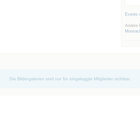
Events d
Andere 
Moosac
Die Bildergalerien sind nur für eingeloggte Mitglieder sichtbar.