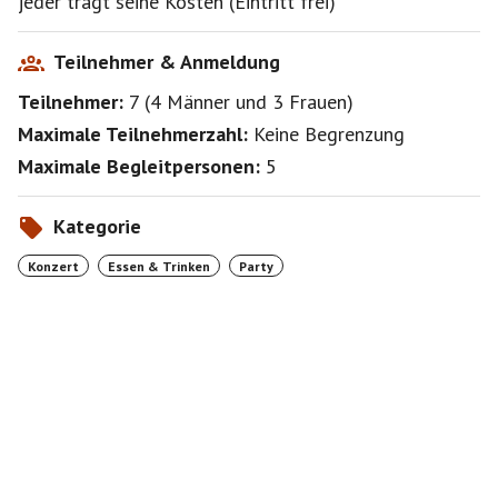
jeder trägt seine Kosten (Eintritt frei)
den Angaben des Veranstalters
// zum Zeitpunkt der Veröffentlichung dieses STUSI
Events.
Teilnehmer & Anmeldung
// Ich bin bemüht euch über eventuelle Änderungen
Teilnehmer:
7
(
4 Männer
und
3 Frauen
)
hier zu informieren,
// aber bitte informiert euch selbst noch mal kurz vor
Maximale Teilnehmerzahl:
Keine Begrenzung
dem Event beim Veranstalter,
Maximale Begleitpersonen:
5
// Links habe ich angegeben.
//
// Wenn ihr zukünftig über aktuelle Events informiert
Kategorie
werden möchtet meldet euch bei
Konzert
Essen & Trinken
Party
// meiner Gruppe DISCO DANCING an:
//
https://www.stuttgartersingles.de/group/412#events
//
// Gruß Thomas
//
https://www.stuttgartersingles.de/user/99391
//========================================
==========================